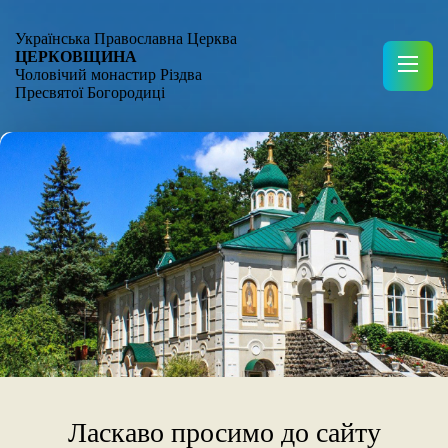
Українська Православна Церква
ЦЕРКОВЩИНА
Чоловічий монастир Різдва
Пресвятої Богородиці
Ласкаво просимо до сайту