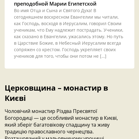
преподобной Марии Египетской
Во имя Отца и Сына и Святого Духа! В
сегодняшнем воскресном Евангелии мы читали,
как Господь, восходя в Иерусалим, говорил Своим
ученикам, что Ему надлежит пострадать. Ученики,
как сказано в Евангелии, ужасались этому. Но путь
в Царствие Божие, в Небесный Иерусалим всегда
сопряжен со крестом. Господь укрепляет своих
учеников для того, чтобы они потом не […]
Церковщина – монастир в
Києві
Чоловічий монастир Різдва Пресвятої
Богородиці — це особливий монастир в Києві,
який зберіг багатовікову спадщину та живу
традицію православного чернецтва.
Розташований у мальовничому урочищі