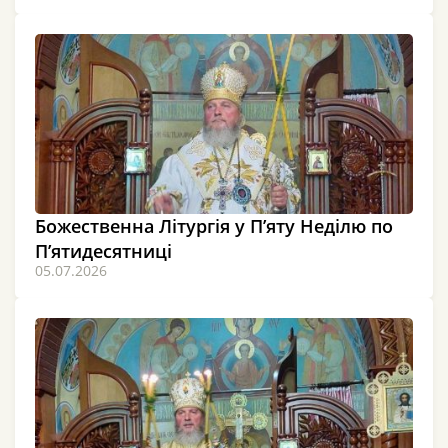
Божественна Літургія у П’яту Неділю по
П’ятидесятниці
05.07.2026