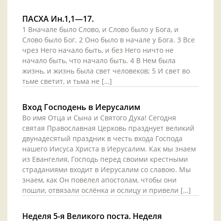
ПАСХА Ин.1,1—17.
1 Вначале было Слово, и Слово было у Бога, и
Слово было Бог. 2 Оно было в начале у Бога. 3 Все
чрез Него начало быть, и без Него ничто не
начало быть, что начало быть. 4 В Нем была
жизнь, и жизнь была свет человеков; 5 И свет во
тьме светит, и тьма не […]
Вход Господень в Иерусалим
Во имя Отца и Сына и Святого Духа! Сегодня
святая Православная Церковь празднует великий
двунадесятый праздник в честь входа Господа
нашего Иисуса Христа в Иерусалим. Как мы знаем
из Евангелия, Господь перед своими крестными
страданиями входит в Иерусалим со славою. Мы
знаем, как Он повелел апостолам, чтобы они
пошли, отвязали ослёнка и ослицу и привели […]
Неделя 5-я Великого поста. Неделя