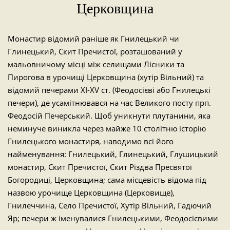
Церковщина
Монастир відомий раніше як Гнилецький чи
Глинецький, Скит Пречистої, розташований у
мальовничому місці між селищами Лісники та
Пирогова в урочищі Церковщина (хутір Вільний) та
відомий печерами XI-XV ст. (Феодосієві або Гнилецькі
печери), де усамітнювався на час Великого посту прп.
Феодосій Печерський. Щоб уникнути плутанини, яка
неминуче виникла через майже 10 столітню історію
Гнилецького монастиря, наводимо всі його
найменування: Гнилецький, Глинецький, Глушицький
монастир, Скит Пречистої, Скит Різдва Пресвятої
Богородиці, Церковщина; сама місцевість відома під
назвою урочище Церковщина (Церковище),
Гнилеччина, Село Пречистої, Хутір Вільний, Гадючий
Яр; печери ж іменувалися Гнилецькими, Феодосієвими