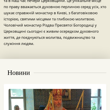
та в наш час печери Церковщини. Це унікальне місце
по праву вважається духовною перлиною серед усіх, хто
шукає справжній монастир в Києві, з багатовіковою
історією, святими місцями та глибокою молитвою.
Чоловічий монастир Різдва Пресвятої Богородиці у
Церковщині сьогодні є живим осередком духовного
життя, де поєднуються молитва, подвижництво та
служіння людям.
Новини