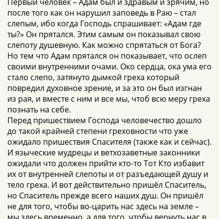
Первый человек – Адам был и здравым и зрячим, но
после того как он нарушил заповедь в Раю – стал
слепым, ибо когда Господь спрашивает: «Адам где
ты?» Он прятался. Этим самым он показывал свою
слепоту душевную. Как можно спрятаться от Бога?
Но тем что Адам прятался он показывает, что ослеп
своими внутренними очами. Око сердца, ока ума его
стало слепо, затянуто дымкой греха который
повредил духовное зрение, и за это он был изгнан
из рая, и вместе с ним и все мы, чтоб всю меру греха
познать на себе.
Перед пришествием Господа человечество дошло
до такой крайней степени греховности что уже
ожидало пришествия Спасителя (также как и сейчас).
И языческие мудрецы и ветхозаветные законники
ожидали что должен прийти кто-то Тот Кто избавит
их от внутренней слепоты и от разъедающей душу и
тело греха. И вот действительно пришёл Спаситель,
но Спаситель прежде всего наших душ. Он пришёл
не для того, чтобы во-царить нас здесь на земле –
мы здесь временно, а для того, чтобы вернуть нас в