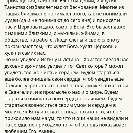
Причащения, Таинстве Елеосвящении, и других
Таинствах избавляет нас от беснования. Многие из
наших близких не понимают этого, как не понимали
иудеи (да и не понимают до сего дня) и поносят и
нас и Церковь и даже самого Бога. Это бывает даже
с нашими близкими, с мужьями, жёнами, в
обществе, на работе. Люди слепы и свою слепоту
показывают тем, что хулят Бога, хулят Церковь и
хулят и самих нас.
Но мы увидели Истину и Истина – Христос сделал нас
духовно зрячими, увидели тот Свет который может
увидеть только чистый сердцем. Будем стараться
ещё более очищать свои сердца, чтоб увидеть еще
больше, узреть то что нам Господь может показать и
в Евангелии, и в промысле о нас и о мире. Будем
стараться очищать свои сердца покаянием, будем
стараться возноситься своим умом и сердцем в
молитве к Богу и тогда Господь покажет то, что не
приходило нам на ум, то что и очи наши не видели и
на сердце не приходило то, что Господь показывает
любящим Его. Аминь.