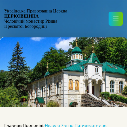
Українська Православна Церква
ЦЕРКОВЩИНА
Чоловічий монастир Різдва
Пресвятої Богородиці
Главная
›
Проповіді
›
Неделя 7-я по Пятидесятнице.