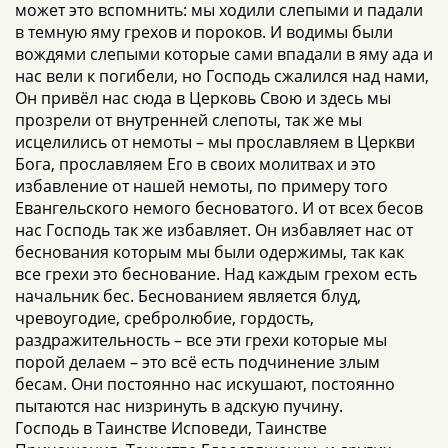
может это вспомнить: мы ходили слепыми и падали
в темную яму грехов и пороков. И водимы были
вождями слепыми которые сами впадали в яму ада и
нас вели к погибели, но Господь сжалился над нами,
Он привёл нас сюда в Церковь Свою и здесь мы
прозрели от внутренней слепоты, так же мы
исцелились от немоты – мы прославляем в Церкви
Бога, прославляем Его в своих молитвах и это
избавление от нашей немоты, по примеру того
Евангельского немого бесноватого. И от всех бесов
нас Господь так же избавляет. Он избавляет нас от
беснования которым мы были одержимы, так как
все грехи это беснование. Над каждым грехом есть
начальник бес. Беснованием является блуд,
чревоугодие, сребролюбие, гордость,
раздражительность – все эти грехи которые мы
порой делаем – это всё есть подчинение злым
бесам. Они постоянно нас искушают, постоянно
пытаются нас низринуть в адскую пучину.
Господь в Таинстве Исповеди, Таинстве