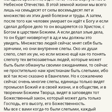
Небесное Отечество. В этой земной жизни мы всего
лишь на семьдесят от силы восемьдесят лет и
множество их этих дней болезни и труды. А затем,
после того как человек умирает он идёт к Богу и если
сделал доброе дело то он воцаряется со Христом, с
Богом в царствии Божием. А если делал злые дела,
то он будет низвергнут в ад и мы должны это
увидеть. Множество людей сейчас мнят себя быть
зрячими, но они внутренне слепы. Око их души
слепо, слеп их ум, но если можно ещё как-то понять
слепоту тех ветхозаветных людей, которые может
быть были обмануты своими ожиданиями, то сейчас
не простительно нам христианам быть слепыми, ибо
всё так ясно сказано в Евангелии. Но к сожалению
сейчас очень многие слепы, единицы только видят
промысел Божий и в своей жизни, и в обществе, и в
творении Божием Творца, видят в заповедях тот
Божественный закон, который может дать только
Господь, его высоту, его Божественность.
Мы все с вами когда-то были слепыми, каждый