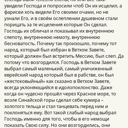
увидели Господа и попросили чтоб Он их исцелил, а
фарисеи хоть видели Его своими очами, но не
узнали Его, и в своём ослеплении душевном стали
порицать за те исцеления которые Он сделал.
Господь их обличал и показывал их внутреннюю
слепоту, внутреннюю немоту, внутреннюю
бесноватость. Почему так произошло, почему тот
народ, который был избран в Ветхом Завете,
который должен был встретить Мессию, был слеп. Да
потому что возгордился. Господь в Ветхом Завете
выбрал самый маленький, самый уничиженный
еврейский народ который был в рабстве, он был
«жестоковыйный» как сказано в Ветхом Завете,
всегда уклоняющийся в идолопоклонство. Даже
когда он чудесно прошёл через Красное море, то
возле Синайской горы сделал себе кумира –
золотого тельца и стал танцевать перед ним и
поклоняться ему. Вот такой слабый народ выбрал
Господь именно для того, чтобы в его немощи
показать Свою силу. Но они возгордились, они