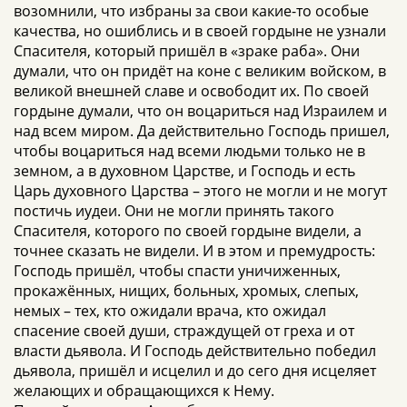
возомнили, что избраны за свои какие-то особые
качества, но ошиблись и в своей гордыне не узнали
Спасителя, который пришёл в «зраке раба». Они
думали, что он придёт на коне с великим войском, в
великой внешней славе и освободит их. По своей
гордыне думали, что он воцариться над Израилем и
над всем миром. Да действительно Господь пришел,
чтобы воцариться над всеми людьми только не в
земном, а в духовном Царстве, и Господь и есть
Царь духовного Царства – этого не могли и не могут
постичь иудеи. Они не могли принять такого
Спасителя, которого по своей гордыне видели, а
точнее сказать не видели. И в этом и премудрость:
Господь пришёл, чтобы спасти уничиженных,
прокажённых, нищих, больных, хромых, слепых,
немых – тех, кто ожидали врача, кто ожидал
спасение своей души, страждущей от греха и от
власти дьявола. И Господь действительно победил
дьявола, пришёл и исцелил и до сего дня исцеляет
желающих и обращающихся к Нему.