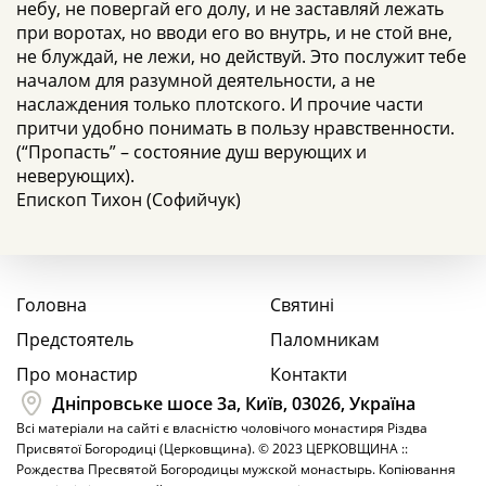
небу, не повергай его долу, и не заставляй лежать
при воротах, но вводи его во внутрь, и не стой вне,
не блуждай, не лежи, но действуй. Это послужит тебе
началом для разумной деятельности, а не
наслаждения только плотского. И прочие части
притчи удобно понимать в пользу нравственности.
(“Пропасть” – состояние душ верующих и
неверующих).
Епископ Тихон (Софийчук)
Головна
Святині
Предстоятель
Паломникам
Про монастир
Контакти
Дніпровське шосе 3а, Київ, 03026, Україна
Всі матеріали на сайті є власністю чоловічого монастиря Різдва
Присвятої Богородиці (Церковщина). © 2023 ЦЕРКОВЩИНА ::
Рождества Пресвятой Богородицы мужской монастырь. Копіювання