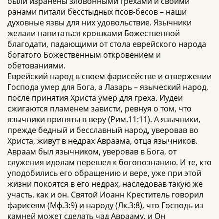
были изранены зловонными грехами и своими
ранами питали бесстыдных псов-бесов – наши
духовные язвы для них удовольствие. Язычники
желали напитаться крошками Божественной
благодати, падающими от стола еврейского народа
богатого Божественным откровением и
обетованиями.
Еврейский народ в своем фарисействе и отвержении
Господа умер для Бога, а Лазарь – языческий народ,
после принятия Христа умер для греха. Иудеи
сжигаются пламенем зависти, ревнуя о том, что
язычники приняты в веру (Рим.11:11). А язычники,
прежде бедный и бесславный народ, уверовав во
Христа, живут в недрах Авраама, отца язычников.
Авраам был язычником, уверовав в Бога, от
служения идолам перешел к богопознанию. И те, кто
уподобились его обращению и вере, уже при этой
жизни покоятся в его недрах, наследовав такую же
участь. как и он. Святой Иоанн Креститель говорил
фарисеям (Мф.3:9) и народу (Лк.3:8), что Господь из
камней может сделать чад Аврааму, и Он