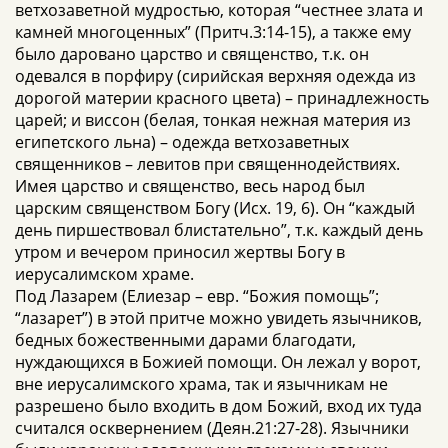
ветхозаветной мудростью, которая “честнее злата и
камней многоценных” (Притч.3:14-15), а также ему
было даровано царство и священство, т.к. он
одевался в порфиру (сирийская верхняя одежда из
дорогой материи красного цвета) – принадлежность
царей; и виссон (белая, тонкая нежная материя из
египетского льна) – одежда ветхозаветных
священников – левитов при священнодействиях.
Имея царство и священство, весь народ был
царским священством Богу (Исх. 19, 6). Он “каждый
день пиршествовал блистательно”, т.к. каждый день
утром и вечером приносил жертвы Богу в
иерусалимском храме.
Под Лазарем (Елиезар – евр. “Божия помощь”;
“лазарет”) в этой притче можно увидеть язычников,
бедных божественными дарами благодати,
нуждающихся в Божией помощи. Он лежал у ворот,
вне иерусалимского храма, так и язычникам не
разрешено было входить в дом Божий, вход их туда
считался осквернением (Деян.21:27-28). Язычники