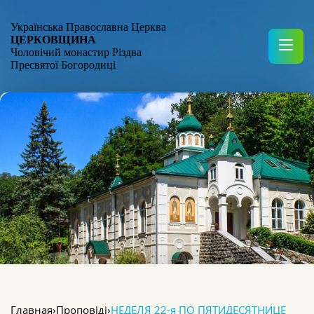
Українська Православна Церква
ЦЕРКОВЩИНА
Чоловічий монастир Різдва
Пресвятої Богородиці
Главная
›
Проповіді
›
НЕДЕЛЯ 22-я ПО ПЯТИДЕСЯТНИЦЕ