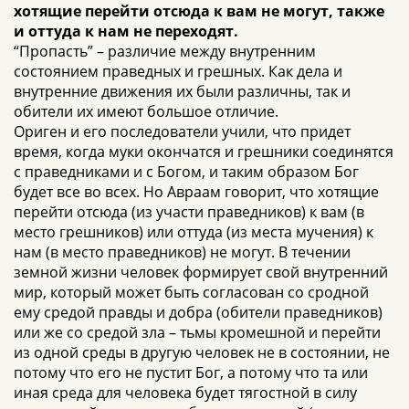
хотящие перейти отсюда к вам не могут, также
и оттуда к нам не переходят.
“Пропасть” – различие между внутренним
состоянием праведных и грешных. Как дела и
внутренние движения их были различны, так и
обители их имеют большое отличие.
Ориген и его последователи учили, что придет
время, когда муки окончатся и грешники соединятся
с праведниками и с Богом, и таким образом Бог
будет все во всех. Но Авраам говорит, что хотящие
перейти отсюда (из участи праведников) к вам (в
место грешников) или оттуда (из места мучения) к
нам (в место праведников) не могут. В течении
земной жизни человек формирует свой внутренний
мир, который может быть согласован со сродной
ему средой правды и добра (обители праведников)
или же со средой зла – тьмы кромешной и перейти
из одной среды в другую человек не в состоянии, не
потому что его не пустит Бог, а потому что та или
иная среда для человека будет тягостной в силу