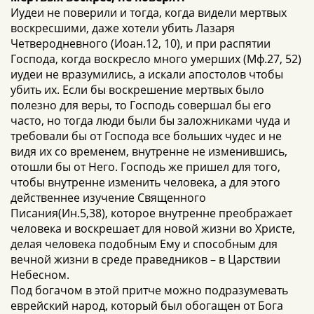
Иудеи не поверили и тогда, когда видели мертвых
воскресшими, даже хотели убить Лазаря
Четверодневного (Иоан.12, 10), и при распятии
Господа, когда воскресло много умерших (Мф.27, 52)
иудеи не вразумились, а искали апостолов чтобы
убить их. Если бы воскрешение мертвых было
полезно для веры, то Господь совершал бы его
часто, но тогда люди были бы заложниками чуда и
требовали бы от Господа все больших чудес и не
видя их со временем, внутренне не изменившись,
отошли бы от Него. Господь же пришел для того,
чтобы внутренне изменить человека, а для этого
действеннее изучение Священного
Писания(Ин.5,38), которое внутренне преображает
человека и воскрешает для новой жизни во Христе,
делая человека подобным Ему и способным для
вечной жизни в среде праведников – в Царствии
Небесном.
Под богачом в этой притче можно подразумевать
еврейский народ, который был обогащен от Бога