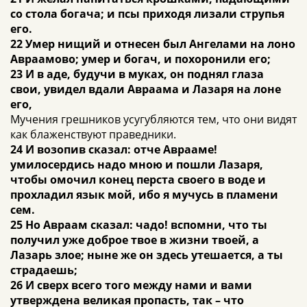
со стола богача; и псы приходя лизали струпья
его.
22 Умер нищий и отнесен был Ангелами на лоно
Авраамово; умер и богач, и похоронили его;
23 И в аде, будучи в муках, он поднял глаза
свои, увидел вдали Авраама и Лазаря на лоне
его,
Мучения грешников усугубляются тем, что они видят
как блаженствуют праведники.
24 И возопив сказал: отче Аврааме!
умилосердись надо мною и пошли Лазаря,
чтобы омочил конец перста своего в воде и
прохладил язык мой, ибо я мучусь в пламени
сем.
25 Но Авраам сказал: чадо! вспомни, что ты
получил уже доброе твое в жизни твоей, а
Лазарь злое; ныне же он здесь утешается, а ты
страдаешь;
26 И сверх всего того между нами и вами
утверждена великая пропасть, так – что