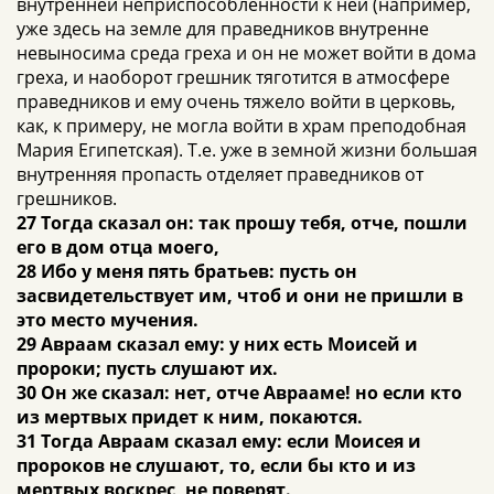
внутренней неприспособленности к ней (например,
уже здесь на земле для праведников внутренне
невыносима среда греха и он не может войти в дома
греха, и наоборот грешник тяготится в атмосфере
праведников и ему очень тяжело войти в церковь,
как, к примеру, не могла войти в храм преподобная
Мария Египетская). Т.е. уже в земной жизни большая
внутренняя пропасть отделяет праведников от
грешников.
27 Тогда сказал он: так прошу тебя, отче, пошли
его в дом отца моего,
28 Ибо у меня пять братьев: пусть он
засвидетельствует им, чтоб и они не пришли в
это место мучения.
29 Авраам сказал ему: у них есть Моисей и
пророки; пусть слушают их.
30 Он же сказал: нет, отче Аврааме! но если кто
из мертвых придет к ним, покаются.
31 Тогда Авраам сказал ему: если Моисея и
пророков не слушают, то, если бы кто и из
мертвых воскрес, не поверят.