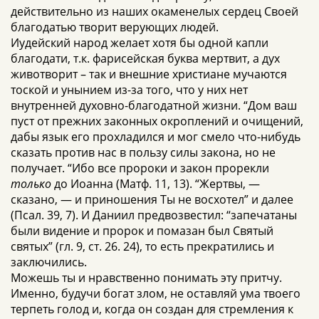
действительно из наших окаменелых сердец Своей
благодатью творит верующих людей.
Иудейский народ желает хотя бы одной капли
благодати, т.к. фарисейская буква мертвит, а дух
животворит – так и внешние христиане мучаются
тоской и унынием из-за того, что у них нет
внутренней духовно-благодатной жизни. “Дом ваш
пуст от прежних законных окроплений и очищений,
дабы язык его прохладился и мог смело что-нибудь
сказать против нас в пользу силы закона, но не
получает. “Ибо все пророки и закон прорекли
только
до Иоанна (Матф. 11, 13). “Жертвы, —
сказано, — и приношения Ты не восхотел” и далее
(Псал. 39, 7). И Даниил предвозвестил: “запечатаны
были видение и пророк и помазан был Святый
святых” (гл. 9, ст. 26. 24), то есть прекратились и
заключились.
Можешь ты и нравственно понимать эту притчу.
Именно, будучи богат злом, не оставляй ума твоего
терпеть голод и, когда он создан для стремления к