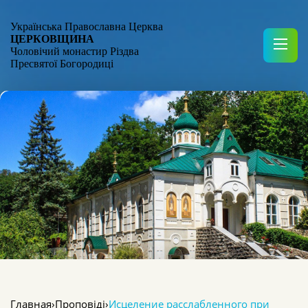
Українська Православна Церква
ЦЕРКОВЩИНА
Чоловічий монастир Різдва
Пресвятої Богородиці
Главная
›
Проповіді
›
Исцеление расслабленного при