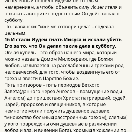
Исцеленный пошел к иудеям не со злым
намерением, а чтобы объявить силу Исцелителя и
показать авторитет под которым Он действовал в
субботу.
По-славянски: “иже мя сотвори цела” – соделал
цельным.
16 И стали Иудеи гнать Иисуса и искали убить
Его за то, что Он делал такие дела в субботу.
Овчая купель – это образ нашего мира, который
можно назвать Домом Милосердия, где Божия
любовь изливается на расслабленный грехами род
человеческий, для того, чтобы воздвигнуть его от
греха и ввести в Царство Божие.
Пять притворов – пять периодов Ветхого
Завета(данного через Ангелов – возмущение воды
Ангелом) до пришествия Христа: патриарший, судей,
царей, пророков и священников, в которые
немногие могли получить душевное здравие.
“множество больных(расстроенных грехом), слепых(
у кого повреждены очи душевные в различении
добра и зла, и видении Бога), хромых(в хождении по