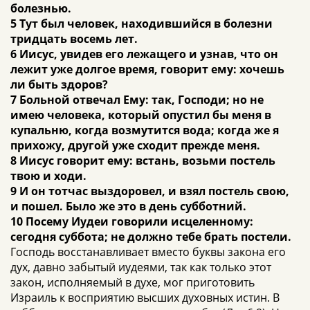
болезнью.
5 Тут был человек, находившийся в болезни
тридцать восемь лет.
6 Иисус, увидев его лежащего и узнав, что он
лежит уже долгое время, говорит ему: хочешь
ли быть здоров?
7 Больной отвечал Ему: так, Господи; но не
имею человека, который опустил бы меня в
купальню, когда возмутится вода; когда же я
прихожу, другой уже сходит прежде меня.
8 Иисус говорит ему: встань, возьми постель
твою и ходи.
9 И он тотчас выздоровел, и взял постель свою,
и пошел. Было же это в день субботний.
10 Посему Иудеи говорили исцеленному:
сегодня суббота; не должно тебе брать постели.
Господь восстанавливает вместо буквы закона его
дух, давно забытый иудеями, так как только этот
закон, исполняемый в духе, мог приготовить
Израиль к восприятию высших духовных истин. В