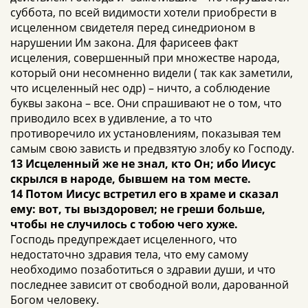
суббота, по всей видимости хотели приобрести в
исцеленном свидетеля перед синедрионом в
нарушении Им закона. Для фарисеев факт
исцеления, совершенный при множестве народа,
который они несомненно видели ( так как заметили,
что исцеленный нес одр) – ничто, а соблюдение
буквы закона – все. Они спрашивают не о том, что
приводило всех в удивление, а то что
противоречило их установлениям, показывая тем
самым свою зависть и предвзятую злобу ко Господу.
13 Исцеленный же не знал, кто Он; ибо Иисус
скрылся в народе, бывшем на том месте.
14 Потом Иисус встретил его в храме и сказал
ему: вот, ты выздоровел; не греши больше,
чтобы не случилось с тобою чего хуже.
Господь предупреждает исцеленного, что
недостаточно здравия тела, что ему самому
необходимо позаботиться о здравии души, и что
последнее зависит от свободной воли, дарованной
Богом человеку.