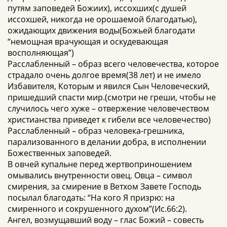
путям заповедей Божиих), иссохших(с душей
иссохшей, никогда не орошаемой благодатью),
ожидающих движения воды(Божьей благодати
“немощная врачующая и оскудевающая
восполняющая”)
Расслабленный – образ всего человечества, которое
страдало очень долгое время(38 лет) и не имело
Избавителя, Которым и явился Сын Человеческий,
пришедший спасти мир.(смотри не греши, чтобы не
случилось чего хуже – отвержение человечеством
христианства приведет к гибели все человечество)
Расслабленный – образ человека-грешника,
парализованного в делании добра, в исполнении
Божественных заповедей.
В овчей купальне перед жертвоприношением
омывались внутренности овец. Овца – символ
смирения, за смирение в Ветхом Завете Господь
посылал благодать: “На кого Я призрю: на
смиренного и сокрушенного духом”(Ис.66:2).
Ангел, возмущавший воду – глас Божий – совесть