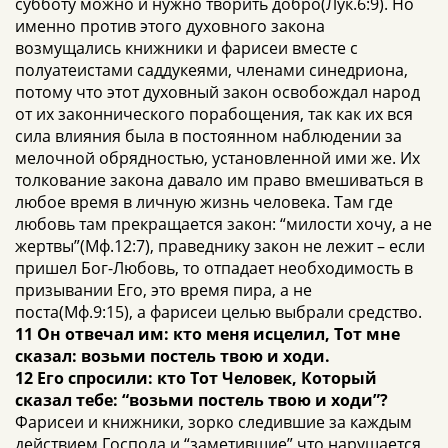
субботу можно и нужно творить добро(Лук.6:9). Но
именно против этого духовного закона
возмущались книжники и фарисеи вместе с
полуатеистами саддукеями, членами синедриона,
потому что этот духовный закон освобождал народ
от их законнического порабощения, так как их вся
сила влияния была в постоянном наблюдении за
мелочной обрядностью, установленной ими же. Их
толкование закона давало им право вмешиваться в
любое время в личную жизнь человека. Там где
любовь там прекращается закон: “милости хочу, а не
жертвы”(Мф.12:7), праведнику закон не лежит – если
пришел Бог-Любовь, то отпадает необходимость в
призывании Его, это время пира, а не
поста(Мф.9:15), а фарисеи целью выбрали средство.
11 Он отвечал им: кто меня исцелил, Тот мне
сказал: возьми постель твою и ходи.
12 Его спросили: кто Тот Человек, Который
сказал тебе: “возьми постель твою и ходи”?
Фарисеи и книжники, зорко следившие за каждым
действием Господа и “заметившие” что нарушается