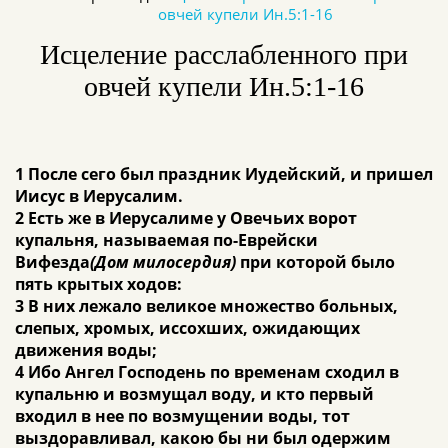
овчей купели Ин.5:1-16
Исцеление расслабленного при
овчей купели Ин.5:1-16
1 После сего был праздник Иудейский, и пришел
Иисус в Иерусалим.
2 Есть же в Иерусалиме у Овечьих ворот
купальня, называемая по-Еврейски
Вифезда
(Дом милосердия)
при которой было
пять крытых ходов:
3 В них лежало великое множество больных,
слепых, хромых, иссохших, ожидающих
движения воды;
4 Ибо Ангел Господень по временам сходил в
купальню и возмущал воду, и кто первый
входил в нее по возмущении воды, тот
выздоравливал, какою бы ни был одержим