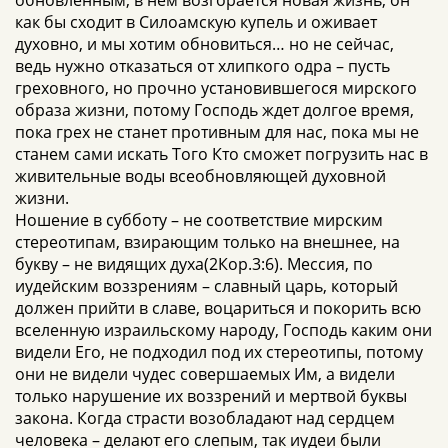
обновленным, в нем возгорается новая жизнь, он
как бы сходит в Силоамскую купель и оживает
духовно, и мы хотим обновиться… но не сейчас,
ведь нужно отказаться от хлипкого одра – пусть
греховного, но прочно установившегося мирского
образа жизни, потому Господь ждет долгое время,
пока грех не станет противным для нас, пока мы не
станем сами искать Того Кто сможет погрузить нас в
живительные воды всеобновляющей духовной
жизни.
Ношение в субботу – не соответствие мирским
стереотипам, взирающим только на внешнее, на
букву – не видящих духа(2Кор.3:6). Мессия, по
иудейским воззрениям – славный царь, который
должен прийти в славе, воцариться и покорить всю
вселенную израильскому народу, Господь каким они
видели Его, не подходил под их стереотипы, потому
они не видели чудес совершаемых Им, а видели
только нарушение их воззрений и мертвой буквы
закона. Когда страсти возобладают над сердцем
человека – делают его слепым, так иудеи были