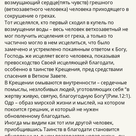
возмущающий сердце(пять чувств) грешного
(ветхозаветного человека) человека приходящего в
сокрушение о грехах.
Тот исцелялся, кто первый сходил в купель по
возмущении воды – весь человек ветхозаветный не
мог получить исцеления от греха, а только то
частично могло в нем исцелиться, что было
замечено и устремлено покаянным ответом к Богу,
Господь же исцеляет всего человека, показывая
превосходство Своей исцеляющей благодати,
особенно в таинстве Крещения, пред средствами
спасения в Ветхом Завете.
В Крещении омываются внутренности – сердечные
помыслы, незлобивых людей, уготовляющих себя “в
жертву живую, святую, благоугодную Богу”(Рим.12:1).
Одр – образ мирской жизни и мыслей, на котором
покоится грешник, и который не нужен
обновленному благодатью.
Иногда мы видим как тот или другой человек,
приобщившись Таинств в благодати становится