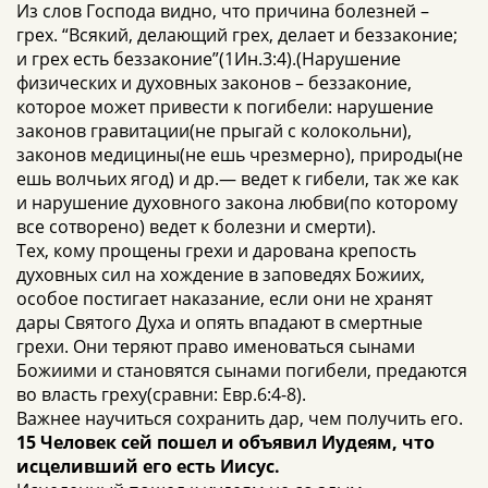
Из слов Господа видно, что причина болезней –
грех. “Всякий, делающий грех, делает и беззаконие;
и грех есть беззаконие”(1Ин.3:4).(Нарушение
физических и духовных законов – беззаконие,
которое может привести к погибели: нарушение
законов гравитации(не прыгай с колокольни),
законов медицины(не ешь чрезмерно), природы(не
ешь волчьих ягод) и др.— ведет к гибели, так же как
и нарушение духовного закона любви(по которому
все сотворено) ведет к болезни и смерти).
Тех, кому прощены грехи и дарована крепость
духовных сил на хождение в заповедях Божиих,
особое постигает наказание, если они не хранят
дары Святого Духа и опять впадают в смертные
грехи. Они теряют право именоваться сынами
Божиими и становятся сынами погибели, предаются
во власть греху(сравни: Евр.6:4-8).
Важнее научиться сохранить дар, чем получить его.
15 Человек сей пошел и объявил Иудеям, что
исцеливший его есть Иисус.