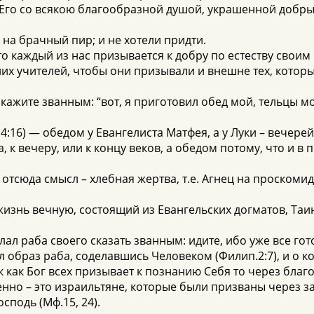
 Его со всякою благообразной душой, украшенной добрым
 на брачный пир; и не хотели придти.
что каждый из нас призывается к добру по естеству сво
их учителей, чтобы они призывали и внешне тех, котор
скажите званным: “вот, я приготовил обед мой, тельцы мо
4:16) — обедом у Евангелиста Матфея, а у Луки – вечерей
 к вечеру, или к концу веков, а обедом потому, что и в 
, отсюда смысл – хлебная жертва, т.е. Агнец на проскоми
жизнь вечную, состоящий из Евангельских догматов, Та
ал раба своего сказать званным: идите, ибо уже все гото
 образ раба, соделавшись Человеком (Филип.2:7), и о ко
ак как Бог всех призывает к познанию Себя то через бла
нно – это израильтяне, которые были призваны через за
сподь (Мф.15, 24).