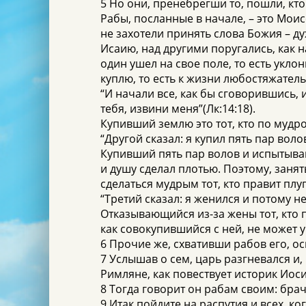
5 Но они, пренебрегши то, пошли, кто 
Рабы, посланные в начале, – это Моис
не захотели принять слова Божия – д
Исаию, над другими поругались, как 
один ушел на свое поле, то есть укло
куплю, то есть к жизни любостяжател
“И начали все, как бы сговорившись, 
тебя, извини меня”(Лк:14:18).
Купивший землю это тот, кто по мудрос
“Другой сказал: я купил пять пар воло
Купивший пять пар волов и испытываю
и душу сделал плотью. Поэтому, заня
сделаться мудрым тот, кто правит плуг
“Третий сказал: я женился и потому не
Отказывающийся из-за жены тот, кто п
как совокупившийся с ней, не может у
6 Прочие же, схвативши рабов его, ос
7 Услышав о сем, царь разгневался и,
Римляне, как повествует историк Иос
8 Тогда говорит он рабам своим: бра
9 Итак пойдите на распутия и всех, ко