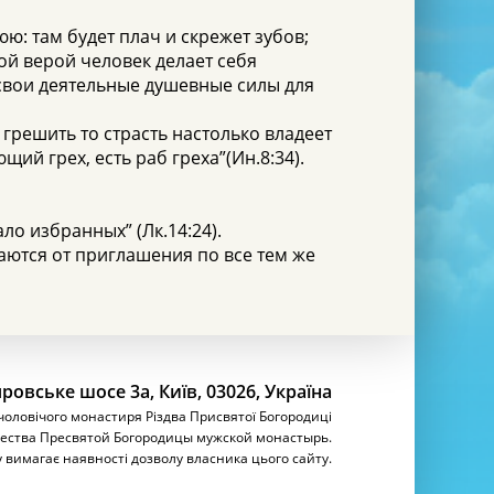
юю: там будет плач и скрежет зубов;
ой верой человек делает себя
 свои деятельные душевные силы для
 грешить то страсть настолько владеет
ющий грех, есть раб греха”(Ин.8:34).
ло избранных” (Лк.14:24).
аются от приглашения по все тем же
ровське шосе 3а, Київ, 03026, Україна
 чоловічого монастиря Різдва Присвятої Богородиці
ества Пресвятой Богородицы мужской монастырь.
у вимагає наявності дозволу власника цього сайту.