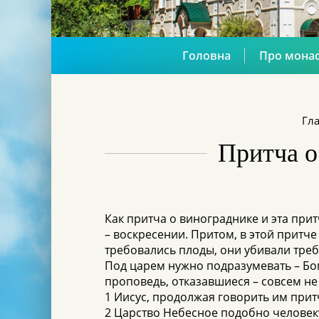
Головна
Про мона
Гл
Притча о
Как притча о винограднике и эта прит
– воскресении. Притом, в этой притче
требовались плоды, они убивали треб
Под царем нужно подразумевать – Бо
проповедь, отказавшиеся – совсем не
1 Иисус, продолжая говорить им прит
2 Царство Небесное подобно человек