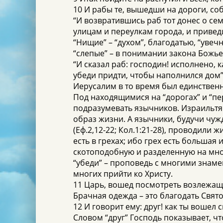
10 И рабы те, вышедши на дороги, со
“И возвратившись раб тот донес о се
улицам и переулкам города, и приведи
“Нищие” – “духом”, благодатью, “увеч
“слепые” – в понимании закона Божьег
“И сказал раб: господин! исполнено, 
убеди придти, чтобы наполнился дом”(
Иерусалим в то время был единствен
Под находящимися на “дорогах” и “п
подразумевать язычников. Израильтя
образ жизни. А язычники, будучи чуж
(Еф.2,12-22; Кол.1:21-28), проводили 
есть в грехах; ибо грех есть большая 
скотоподобную и разделенную на мног
“убеди” – проповедь с многими знам
многих прийти ко Христу.
11 Царь, вошед посмотреть возлежащи
Брачная одежда – это благодать Свят
12 И говорит ему: друг! как ты вошел
Словом “друг” Господь показывает, чт