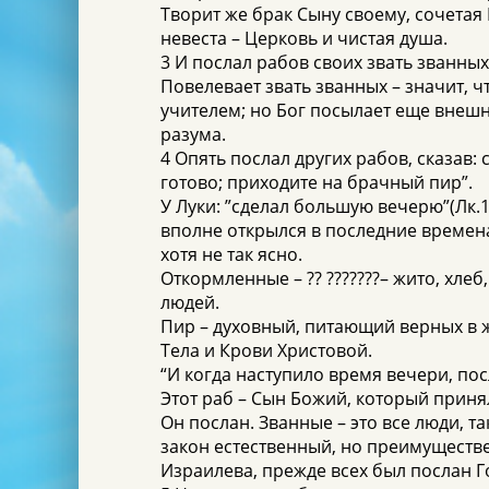
Творит же брак Сыну своему, сочетая
невеста – Церковь и чистая душа.
3 И послал рабов своих звать званных
Повелевает звать званных – значит, 
учителем; но Бог посылает еще внешн
разума.
4 Опять послал других рабов, сказав: 
готово; приходите на брачный пир”.
У Луки: ”сделал большую вечерю”(Лк.1
вполне открылся в последние времена,
хотя не так ясно.
Откормленные – ?? ???????– жито, хлеб
людей.
Пир – духовный, питающий верных в 
Тела и Крови Христовой.
“И когда наступило время вечери, посл
Этот раб – Сын Божий, который принял
Он послан. Званные – это все люди, т
закон естественный, но преимуществе
Израилева, прежде всех был послан Го