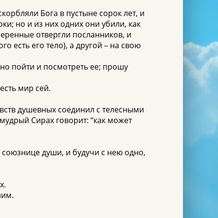
корбляли Бога в пустыне сорок лет, и
и; но и из них одних они убили, как
умеренные отвергли посланников, и
о есть его тело), а другой – на свою
жно пойти и посмотреть ее; прошу
есть мир сей.
чувств душевных соединил с телесными
емудрый Сирах говорит: “как может
 союзнице души, и будучи с нею одно,
х.
лим.