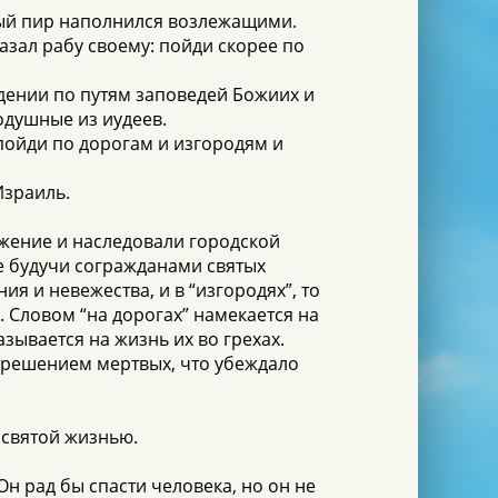
чный пир наполнился возлежащими.
азал рабу своему: пойди скорее по
ождении по путям заповедей Божиих и
тодушные из иудеев.
: пойди по дорогам и изгородям и
Израиль.
ожение и наследовали городской
е будучи согражданами святых
ния и невежества, и в “изгородях”, то
). Словом “на дорогах” намекается на
зывается на жизнь их во грехах.
скрешением мертвых, что убеждало
 святой жизнью.
Он рад бы спасти человека, но он не