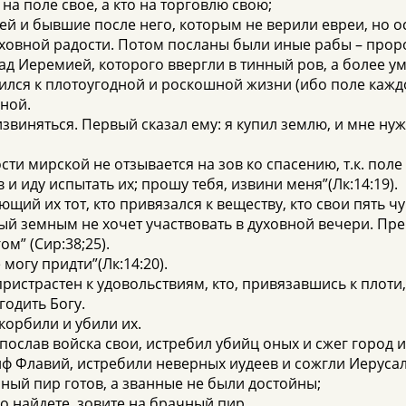
на поле свое, а кто на торговлю свою;
ей и бывшие после него, которым не верили евреи, но ос
уховной радости. Потом посланы были иные рабы – пророк
над Иеремией, которого ввергли в тинный ров, а более 
нился к плотоугодной и роскошной жизни (ибо поле каждог
ьной.
извиняться. Первый сказал ему: я купил землю, и мне ну
ти мирской не отзывается на зов ко спасению, т.к. поле 
в и иду испытать их; прошу тебя, извини меня”(Лк:14:19).
щий их тот, кто привязался к веществу, кто свои пять 
тый земным не хочет участвовать в духовной вечери. Пр
ом” (Сир:38;25).
 могу придти”(Лк:14:20).
ристрастен к удовольствиям, кто, привязавшись к плоти,
годить Богу.
корбили и убили их.
 послав войска свои, истребил убийц оных и сжег город и
иф Флавий, истребили неверных иудеев и сожгли Иеруса
чный пир готов, а званные не были достойны;
го найдете, зовите на брачный пир.