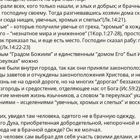
брали всех, кого только нашли, и злых и добрых; и бра
м господину своему. Тогда разгневавшись хозяин дома ск
 сюда нищих, увечных, хромых и слепых”(Лк.14:21).
ные” – которые получили увечье от греха, “хромые” в х
о – “незнатное мира и униженное” (1Кор.1:27-28), прос
как приказал ты, и еще есть место. Господин сказал рабу
Лк.14:22-23)
ным “Градом Божиим” и единственным “домом Его” был 
ереулках” можно
не были внутри города, так как они приняли законопол
ды заветов и отчуждены законоположения Христова, и н
жизнь не на одной дороге, но на многих “дорогах” беззако
изгородь и средостение, отделяющее нас от Бога (Ис.59:2
ие мнения жизнь язычников, а словом “в переулках” ука
ениями – исцелениями “увечных, хромых и слепых” и во
х, увидел там человека, одетого не в брачную одежду,
ого Духа, приобретенная добродетельной, непорочной и
 сюда не в брачной одежде? Он же молчал.
о человек сам выбрал для себя участь своими делами, и 