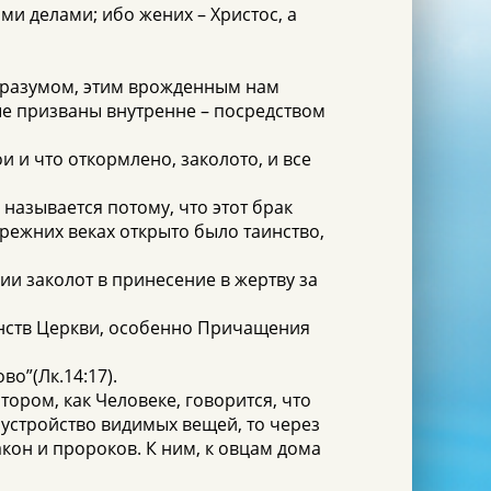
и делами; ибо жених – Христос, а
им разумом, этим врожденным нам
ые призваны внутренне – посредством
и и что откормлено, заколото, и все
 называется потому, что этот брак
прежних веках открыто было таинство,
дии заколот в принесение в жертву за
инств Церкви, особенно Причащения
во”(Лк.14:17).
тором, как Человеке, говорится, что
гоустройство видимых вещей, то через
кон и пророков. К ним, к овцам дома