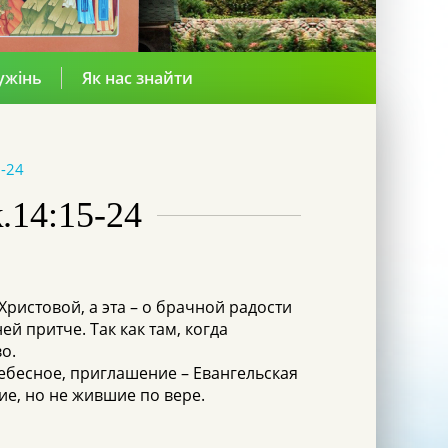
ужінь
Як нас знайти
-24
.14:15-24
Христовой, а эта – о брачной радости
й притче. Так как там, когда
о.
ебесное, приглашение – Евангельская
ие, но не жившие по вере.