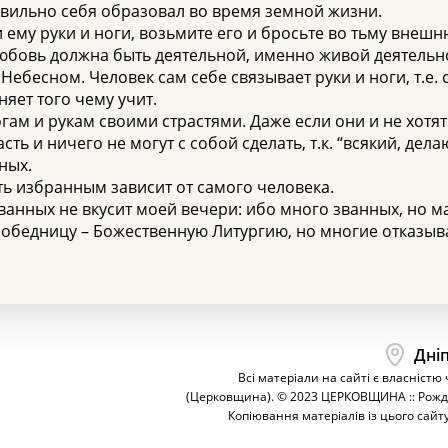
равильно себя образовал во время земной жизни.
и ему руки и ноги, возьмите его и бросьте во тьму внешн
 любовь должна быть деятельной, именно живой деятельн
ебесном. Человек сам себе связывает руки и ноги, т.е.
няет того чему учит.
ам и рукам своими страстями. Даже если они и не хотят
ть и ничего не могут с собой сделать, т.к. “всякий, дела
ных.
ть избранным зависит от самого человека.
званных не вкусит моей вечери: ибо много званных, но ма
ю обедницу – Божественную Литургию, но многие отказыв
Дніп
Всі матеріали на сайті є власністю
(Церковщина). © 2023 ЦЕРКОВЩИНА :: Рожд
Копіювання матеріалів із цього сайт