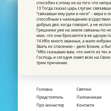
способен к этому из-за того что неп
13 Тогда сказал царь слугам: связавш
“связавши ему руки и ноги” – вера и
способным к нахождению в Царствии Н
добрых дел, когда говорит, а не испол
Грешники уже на земле связаны по ног
ими, что они бросаются в ее адскую пас
14 Ибо много званных, а мало избран
Звать ко спасению – дело Божие, а бы
“Ибо сказываю вам, что никто из тех 
Господь и сегодня зовет всех на Сво
трем причинам.
Головна
Святині
Предстоятель
Паломникам
Про монастир
Контакти