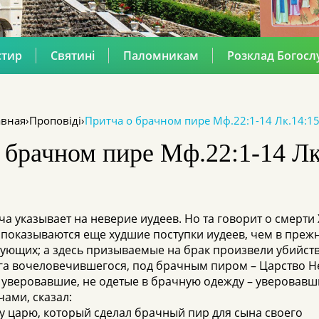
стир
Святині
Паломникам
Розклад Богосл
авная
›
Проповіді
›
Притча о брачном пире Мф.22:1-14 Лк.14:15
 брачном пире Мф.22:1-14 Лк
ча указывает на неверие иудеев. Но та говорит о смерти 
 показываются еще худшие поступки иудеев, чем в прежне
ующих; а здесь призываемые на брак произвели убийств
га вочеловечившегося, под брачным пиром – Царство Н
 уверовавшие, не одетые в брачную одежду – уверовавш
чами, сказал:
у царю, который сделал брачный пир для сына своего