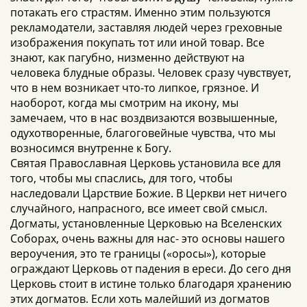
потакать его страстям. Именно этим пользуются
рекламодатели, заставляя людей через греховные
изображения покупать тот или иной товар. Все
знают, как пагубно, низменно действуют на
человека блудные образы. Человек сразу чувствует,
что в нем возникает что-то липкое, грязное. И
наоборот, когда мы смотрим на икону, мы
замечаем, что в нас воздвизаются возвышенные,
одухотворенные, благоговейные чувства, что мы
возносимся внутренне к Богу.
Святая Православная Церковь установила все для
того, чтобы мы спаслись, для того, чтобы
наследовали Царствие Божие. В Церкви нет ничего
случайного, напрасного, все имеет свой смысл.
Догматы, установленные Церковью на Вселенских
Соборах, очень важны для нас- это основы нашего
вероучения, это те границы («оросы»), которые
ограждают Церковь от падения в ереси. До сего дня
Церковь стоит в истине только благодаря хранению
этих догматов. Если хоть малейший из догматов