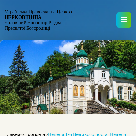
Українська Православна Церква
ЦЕРКОВЩИНА
Чоловічий монастир Різдва
Пресвятої Богородиці
Главная
›
Проповіді
›
Неделя 1-я Великого поста. Неделя