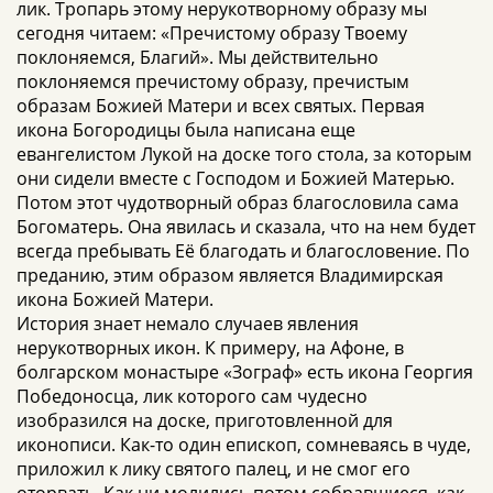
лик. Тропарь этому нерукотворному образу мы
сегодня читаем: «Пречистому образу Твоему
поклоняемся, Благий». Мы действительно
поклоняемся пречистому образу, пречистым
образам Божией Матери и всех святых. Первая
икона Богородицы была написана еще
евангелистом Лукой на доске того стола, за которым
они сидели вместе с Господом и Божией Матерью.
Потом этот чудотворный образ благословила сама
Богоматерь. Она явилась и сказала, что на нем будет
всегда пребывать Её благодать и благословение. По
преданию, этим образом является Владимирская
икона Божией Матери.
История знает немало случаев явления
нерукотворных икон. К примеру, на Афоне, в
болгарском монастыре «Зограф» есть икона Георгия
Победоносца, лик которого сам чудесно
изобразился на доске, приготовленной для
иконописи. Как-то один епископ, сомневаясь в чуде,
приложил к лику святого палец, и не смог его