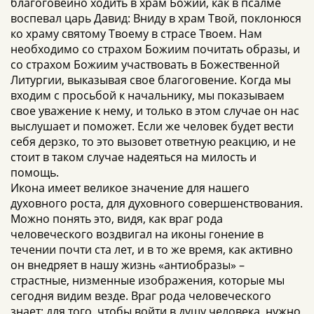
благоговейно ходить в храм Божий, как в псалме
воспевал царь Давид: Вниду в храм Твой, поклонюся
ко храму святому Твоему в страсе Твоем. Нам
необходимо со страхом Божиим почитать образы, и
со страхом Божиим участвовать в Божественной
Литургии, выказывая свое благоговение. Когда мы
входим с просьбой к начальнику, мы показываем
свое уважение к нему, и только в этом случае он нас
выслушает и поможет. Если же человек будет вести
себя дерзко, то это вызовет ответную реакцию, и не
стоит в таком случае надеяться на милость и
помощь.
Икона имеет великое значение для нашего
духовного роста, для духовного совершенствования.
Можно понять это, видя, как враг рода
человеческого воздвигал на иконы гонение в
течении почти ста лет, и в то же время, как активно
он внедряет в нашу жизнь «антиобразы» –
страстные, низменные изображения, которые мы
сегодня видим везде. Враг рода человеческого
знает: для того, чтобы войти в душу человека, нужно