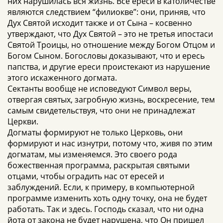
них нарушилась вся жизнь. Все ереси в католичестве
являются следствием “филиокве”: они, приняв, что
Дух Святой исходит также и от Сына – косвенно
утверждают, что Дух Святой – это не третья ипостаси
Святой Троицы, но отношение между Богом Отцом и
Богом Сыном. Богословы доказывают, что и ересь
папства, и другие ереси проистекают из нарушение
этого искаженного догмата.
Сектанты вообще не исповедуют Символ веры,
отвергая святых, загробную жизнь, воскресение, тем
самым свидетельствуя, что они не принадлежат
Церкви.
Догматы формируют не только Церковь, они
формируют и нас изнутри, потому что, живя по этим
догматам, мы изменяемся. Это своего рода
божественная программа, раскрытая святыми
отцами, чтобы оградить нас от ересей и
заблуждений. Если, к примеру, в компьютерной
программе изменить хоть одну точку, она не будет
работать. Так и здесь. Господь сказал, что ни одна
йота от закона не будет нарушена, что Он пришел