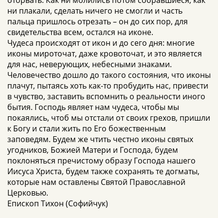
оторвать. Как ни молились потом собравшиеся, как
ни плакали, сделать ничего не смогли и часть
пальца пришлось отрезать – он до сих пор, для
свидетельства всем, остался на иконе.
Чудеса происходят от икон и до сего дня: многие
иконы мироточат, даже кровоточат, и это является
для нас, неверующих, небесными знаками.
Человечество дошло до такого состояния, что иконы
плачут, пытаясь хоть как-то пробудить нас, привести
в чувство, заставить вспомнить о реальности иного
бытия. Господь являет нам чудеса, чтобы мы
покаялись, чтоб мы отстали от своих грехов, пришли
к Богу и стали жить по Его божественным
заповедям. Будем же чтить честно иконы святых
угодников, Божией Матери и Господа, будем
поклоняться пречистому образу Господа нашего
Иисуса Христа, будем также сохранять те догматы,
которые нам оставлены Святой Православной
Церковью.
Епископ Тихон (Софийчук)