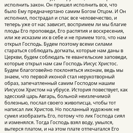
исполнить закон. Он пришел исполнить все, что
было Ему предначертано самим Богом Отцом. И Он
исполнил, пострадал и спас все человечество, и
теперь уже от нас зависит, воспримем ли мы благие
плоды Его проповеди, Его распятия и воскресения,
или же исказим их в себе и не примем того, что нам
открыл Господь. Будем поэтому всеми силами
стараться соблюдать догматы, которые нам даны в
Церкви, будем соблюдать те евангельские заповеди,
которые открыл нам сам Господь Иисус Христос.
Будем благоговейно поклоняться иконам, ведь мы
знаем, что первой иконой стал нерукотворный
образ, запечатленный самим Господом нашим
Иисусом Христом на убрусе. История повествует, как
эдесский царь Авгарь, больной неизлечимой
болезнью, послал своего живописца, чтобы тот
написал лик Христов. Но посланный художник не
сумел изобразить Его, потому что лик Господа сиял
и изменялся. Тогда Господь взял воду, умылся,
вытерся платом, и на этом плате отпечатался Его