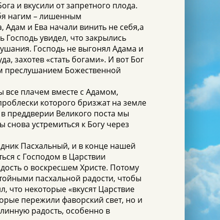
ога и вкусили от запретного плода.
себя нагим – лишенным
, Адам и Ева начали винить не себя,а
сь Господь увидел, что закрылись
слушания. Господь не выгонял Адама и
да, захотев «стать богами». И вот Бог
оим преслушанием Божественной
ы все плачем вместе с Адамом,
 проблески которого бризжат на земле
, в преддверии Великого поста мы
 снова устремиться к Богу через
здник Пасхальный, и в конце нашей
ться с Господом в Царствии
радость о воскресшем Христе. Потому
остойными пасхальной радости, чтобы
л, что некоторые «вкусят Царствие
торые пережили фаворский свет, но и
длинную радость, особенно в