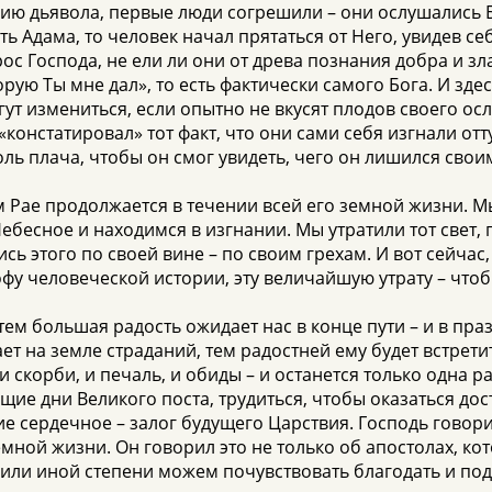
нию дьявола, первые люди согрешили – они ослушались Б
ать Адама, то человек начал прятаться от Него, увидев 
с Господа, не ели ли они от древа познания добра и зла
торую Ты мне дал», то есть фактически самого Бога. И зде
гут измениться, если опытно не вкусят плодов своего о
 «констатировал» тот факт, что они сами себя изгнали отту
оль плача, чтобы он смог увидеть, чего он лишился св
м Рае продолжается в течении всей его земной жизни. М
Небесное и находимся в изгнании. Мы утратили тот свет,
сь этого по своей вине – по своим грехам. И вот сейчас
у человеческой истории, эту величайшую утрату – чтобы
тем большая радость ожидает нас в конце пути – и в пра
т на земле страданий, тем радостней ему будет встрети
 и скорби, и печаль, и обиды – и останется только одна 
ущие дни Великого поста, трудиться, чтобы оказаться д
е сердечное – залог будущего Царствия. Господь говори
мной жизни. Он говорил это не только об апостолах, ко
ой или иной степени можем почувствовать благодать и по