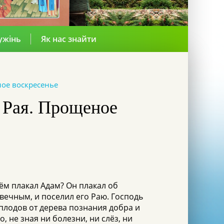
ужінь
Як нас знайти
ное воскресенье
 Рая. Прощеное
ём плакал Адам? Он плакал об
 вечным, и поселил его Раю. Господь
 плодов от дерева познания добра и
, не зная ни болезни, ни слёз, ни