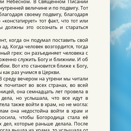
вии Небесном. В Священном Писании
внутренней величине и по подвигу. Тот
благодаря своему подвигу, благодаря
«констатирует» тот факт, что тот или
ы должны это осознать и стараться
нт, когда он подумал поставить свой
 ад. Когда человек возгордится, тогда
ный грех: он разъединяет человека с
рженно служить Богу и ближним. И об
абом
. Вот кто становится ближе к Богу,
 как раз учимся в Церкви.
 среду вечером на утрени мы читали
к почитают во всех странах, во всей
ницей, она семнадцать лет провела в
дела, но услышала, что все идут в
ла также войти в храм, но не могла:
елам она недостойна войти в храм и
росила, чтобы Богородица стала её
х дел, которые раньше делала. После
когда вышла из храма, то услышала от