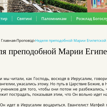
стир
Святині
Паломникам
Розклад Богосл
Главная
›
Проповіді
›
Неделя преподобной Марии Египетской
ля преподобной Марии Египе
 мы читали, как Господь, восходя в Иерусалим, говор
Евангелии, ужасались этому. Но путь в Царствие Божие, 
х учеников для того, чтобы они потом не разбежались, 
ежит пострадать, показывая этим, что Он вольно идет на
 Он идет в Иерусалим воцариться. Евангелист Матфей 