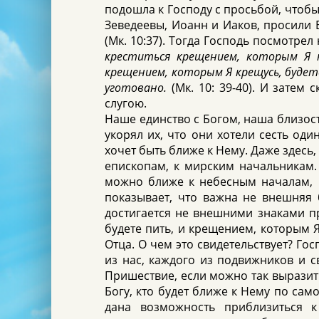
подошла к Господу с просьбой, чтобы 
Зеведеевы, Иоанн и Иаков, просили 
(Мк. 10:37). Тогда Господь посмотрел
креститься крещением, которым Я 
крещением, которым Я крещусь, будет
уготовано.
(Мк. 10: 39-40). И затем 
слугою.
Наше единство с Богом, наша близость
укорял их, что они хотели сесть оди
хочет быть ближе к Нему. Даже здесь,
епископам, к мирским начальникам. 
можно ближе к небесным началам, в
показывает, что важна не внешняя б
достигается не внешними знаками пр
будете пить, и крещением, которым Я
Отца. О чем это свидетельствует? Гос
из нас, каждого из подвижников и с
Пришествие, если можно так выразить
Богу, кто будет ближе к Нему по сам
дана возможность приблизиться 