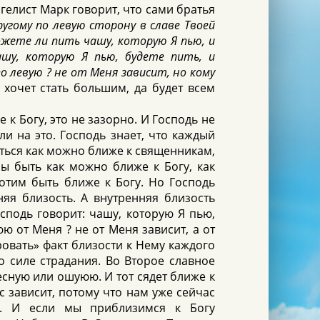
нгелист Марк говорит, что сами братья
ругому по левую сторону в славе Твоей
ожете ли пить чашу, которую Я пью, и
ашу, которую Я пью, будете пить, и
по левую
? не от Меня зависит, но кому
о хочет стать большим, да будет всем
 к Богу, это не зазорно. И Господь не
ли на это. Господь знает, что каждый
диться как можно ближе к священникам,
бы быть как можно ближе к Богу, как
отим быть ближе к Богу. Но Господь
няя близость. А внутренняя близость
сподь говорит: чашу, которую Я пью,
ю от Меня ? не от Меня зависит, а от
ировать» факт близости к Нему каждого
о силе страдания. Во Второе славное
есную или ошуюю. И тот сядет ближе к
с зависит, потому что нам уже сейчас
и. И если мы приблизимся к Богу