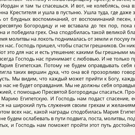
Иордан и там ты спасешься. И вот, не колеблясь, она в
на Крестителя и ушла в пустыню. Ушла туда, где даже з
 от блудных воспоминаний, от воспоминаний песен, я
есвятую Богородицу и не вставала до тех пор, пока 
она и победила грех. Она сподобилась такой великой благ
ремя молитвы на локоть поднималась от земли и посуху 
х нас. Господь пришел, чтобы спасти грешников. Он ник
. Вот это для нас и есть утешение: какими бы грешными м
сегда Господь нас принимает с любовью. И не только п
Мария Египетская. Потому не будем оправдывать себя 
игла таких вершин духа, что она всё прозорливо говори
усть. Мы видим, что каждый может прийти к Богу, кажд
з нас не будет оправдания. Мы не должны себя оправдыва
жией, с помощью Пресвятой Богородицы спасаться. Проси
Марию Египетскую. И Господь нам подаст спасение, е
ся на широкий путь служения своим грехам и желаниям. 
отом всех нас, какой награды сподобилась Мария Египет
 не будем ослабевать в пути подвига, поста, молитвы, по
ых, и Господь нам поможет пройти этот путь достойно