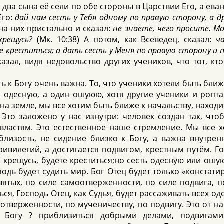
два сына её сели по обе стороны в Царствии Его, а ева
Его:
дай нам сесть у Тебя одному по правую сторону, а д
 на них пристально и сказал:
не знаете, чего просите. М
крещусь?
(Мк. 10:38) А потом, как Всеведец, сказал:
ч
е креститься; а дать сесть у Меня по правую сторону и 
сказал, видя недовольство других учеников, что тот, кт
 к Богу очень важна. То, что ученики хотели быть ближе
н одесную, а один ошуюю, хотя другие ученики и ропта
 на земле, мы все хотим быть ближе к начальству, нахо
Это заложено у нас изнутри: человек создан так, что
ластям. Это естественное наше стремление. Мы все х
лизость, не сидение близко к Богу, а важна внутрен
ивилегий, а достигается подвигом, крестным путём. Го
 крещусь, будете креститься;но сесть одесную или ошую
подь будет судить мир. Бог Отец будет только «констат
вятых, по силе самоотверженности, по силе подвига, п
ся, Господь Отец, как Судья, будет рассаживать всех од
оотверженности, по мученичеству, по подвигу. Это от на
к Богу ? приблизиться добрыми делами, подвигам