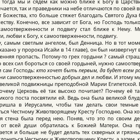
 тогда мы и сядем как можно ближе к Богу в Царст
личается, так и праведники на небе отличаются по своей 
т Божества, кто больше стяжет благодать Святого Духа 
тву. Конечно, все зависит от Бога, но Господь только 
амоотверженности и подвигу стал ближе к Нему. М
и, любви к Богу, к самоотверженности, подвигу.
, самым светлым ангелом, был Денница. Но в тот моме
зано у пророка Исайи в 14 главе), он был низвергнут в
енняя пропасть. Потому-то грех гордыни ? самый страш
о всех сил бороться со своей гордыней, нужно самоотве
и сам Господь:
кто хочет быть первым, да будет всем р
ыни самоотверженностью добрых дел и любви. И этому мы
 великой подвижницы преподобной Марии Египетской. В
очему Церковь её так высоко почитает? Почему её та
икого поста посвятили ей. Ведь она была великой блуд
ришла в Иерусалим, чтобы там делать свои темные 
ься Честному Животворящему Кресту Господню. Она хоте
ая стена была перед нею. Поняв, что это по своим д
 от всей души обратилась к Божией Матери. Она п
ается и больше не будет делать тех скверных и грязны
клониться Честному и Животворящему Кресту, а затем, 