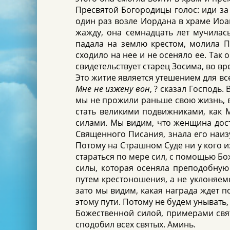
Пресвятой Богородицы голос: иди за 
один раз возле Иордана в храме Иоан
жажду, она семнадцать лет мучилась
падала на землю крестом, молила Пр
сходило на нее и не осеняло ее. Так 
свидетельствует старец Зосима, во в
Это житие является утешением для все
Мне не изжену вон
, ? сказал Господь
мы не прожили раньше свою жизнь, в
стать великими подвижниками, как 
силами. Мы видим, что женщина дост
Священного Писания, знала его наиз
Потому на Страшном Суде ни у кого и
стараться по мере сил, с помощью Бо
силы, которая осеняла преподобную 
путем крестоношения, а не уклоняем
зато мы видим, какая награда ждет п
этому пути. Потому не будем унывать,
Божественной силой, примерами свят
сподобил всех святых. Аминь.