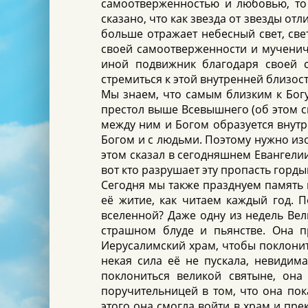
самоотверженностью и любовью, то
сказано, что как звезда от звезды от
больше отражает небесный свет, све
своей самоотверженности и мученичес
иной подвижник благодаря своей с
стремиться к этой внутренней близост
Мы знаем, что самым близким к Богу
престол выше Всевышнего (об этом ска
между ним и Богом образуется внутр
Богом и с людьми. Поэтому нужно из
этом сказал в сегодняшнем Евангели
вот кто разрушает эту пропасть горд
Сегодня мы также празднуем память
её житие, как читаем каждый год. П
вселенной? Даже одну из недель Вел
страшном блуде и пьянстве. Она п
Иерусалимский храм, чтобы поклонит
некая сила её не пускала, невидим
поклониться великой святыне, она
поручительницей в том, что она пок
этого она смогла войти в храм и пре