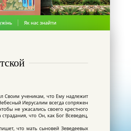
ужінь
Як нас знайти
тской
ил Своим ученикам, что Ему надлежит
в Небесный Иерусалим всегда сопряжен
чтобы не ужасались своего крестного
 страдания, что Он, как Бог Всеведец,
пишет, что мать сыновей Зеведеевых