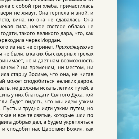
зяла с собой три хлеба, причастилась
вери не живут. Она терпела и зной, и
ств, вина, но она не сдавалась. Она
некая сила, некое светлое облако не
одати, такого великого дара, что, как
переходила через Иордан.
ого из нас не отринет.
Приходящего ко
ы не были, в каких бы скверных грехах
ринимает, но и дает нам возможность
ничем ? ни временем, ни местом, ни
ла старцу Зосиме, что она, не читав
ый может сподобиться великих даров.
ть, не должны искать легких путей, а
ть у них благодати Святого Духа, той
сли будет видеть, что мы идем узким
Пусть и трудно идти узким путем, но
ская и все те святые, которые шли по
двига добрых дел, а будем укрепляться
 и сподобит нас Царствия Божия, как