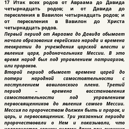
17 Итак всех родов от Авраама до Давида
четырнадцать родов; и от Давида до
переселения в Вавилон четырнадцать родов; и
от переселения в Вавилон до Христа
четырнадцать родов.
Первый
период от Авраама до Давида обымает
начало образования еврейского народа и времена
теократии до учреждения царской власти и
явления царя, родоначальника Мессии. В это
время народ был под управлением патриархов,
или пророков.
Второй период обымает времена царей до
потери народной самостоятельности с
наступлением вавилонского плена. Третий
период – времена восстановления
самостоятельности под управлением
первосвященников до явления самого Мессии.
Мессия по пророчествам должен быть и пророк, и
царь, и первосвященник. Три указанных периода
пророчествовали о Нем и показывали, что