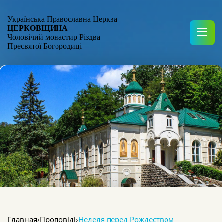
Українська Православна Церква
ЦЕРКОВЩИНА
Чоловічий монастир Різдва
Пресвятої Богородиці
Главная
›
Проповіді
›
Неделя перед Рождеством