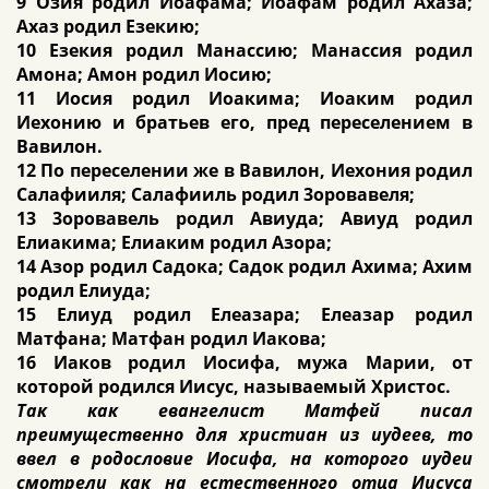
9 Озия родил Иоафама; Иоафам родил Ахаза;
Ахаз родил Езекию;
10 Езекия родил Манассию; Манассия родил
Амона; Амон родил Иосию;
11 Иосия родил Иоакима; Иоаким родил
Иехонию и братьев его, пред переселением в
Вавилон.
12 По переселении же в Вавилон, Иехония родил
Салафииля; Салафииль родил 3оровавеля;
13 3оровавель родил Авиуда; Авиуд родил
Елиакима; Елиаким родил Азора;
14 Азор родил Садока; Садок родил Ахима; Ахим
родил Елиуда;
15 Елиуд родил Елеазара; Елеазар родил
Матфана; Матфан родил Иакова;
16 Иаков родил Иосифа, мужа Марии, от
которой родился Иисус, называемый Христос.
Так как евангелист Матфей писал
преимущественно для христиан из иудеев, то
ввел в родословие Иосифа, на которого иудеи
смотрели как на естественного отца Иисуса