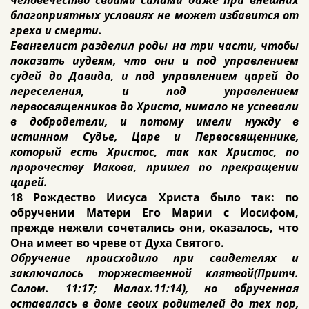
человечество своими силами даже при внешних
благоприятных условиях не может избавится от
греха и смерти.
Евангелист разделил роды на три части, чтобы
показать иудеям, что они и под управлением
судей до Давида, и под управлением царей до
переселения, и под управлением
первосвященников до Христа, нимало не успевали
в добродетели, и потому имели нужду в
истинном Судье, Царе и Первосвященнике,
который есть Христос, так как Христос, по
пророчеству Иакова, пришел по прекращении
царей.
18 Рождество Иисуса Христа было так: по
обручении Матери Его Марии с Иосифом,
прежде нежели сочетались они, оказалось, что
Она имеет во чреве от Духа Святого.
Обручение происходило при свидетелях и
заключалось торжественной клятвой(Притч.
Солом. 11:17; Малах.11:14), но обрученная
оставалась в доме своих родителей до тех пор,