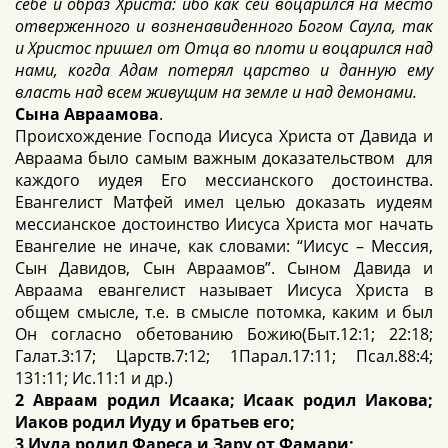
себе и образ Христа: ибо как сей воцарился на место
отверженного и возненавиденного Богом Саула, так
и Христос пришел от Отца во плоти и воцарился над
нами, когда Адам потерял царство и данную ему
власть над всем живущим на земле и над демонами.
Сына Авраамова
.
Происхождение Господа Иисуса Христа от Давида и
Авраама было самым важным доказательством для
каждого иудея Его мессианского достоинства.
Евангелист Матфей имел целью доказать иудеям
мессианское достоинство Иисуса Христа мог начать
Евангелие не иначе, как словами: “Иисус – Мессия,
Сын Давидов, Сын Авраамов”. Сыном Давида и
Авраама евангелист называет Иисуса Христа в
общем смысле, т.е. в смысле потомка, каким и был
Он согласно обетованию Божию(Быт.12:1; 22:18;
Галат.3:17; Царств.7:12; 1Парал.17:11; Псал.88:4;
131:11; Ис.11:1 и др.)
2 Авраам родил Исаака; Исаак родил Иакова;
Иаков родил Иуду и братьев его;
3 Иуда родил Фареса и Зару от Фамари;