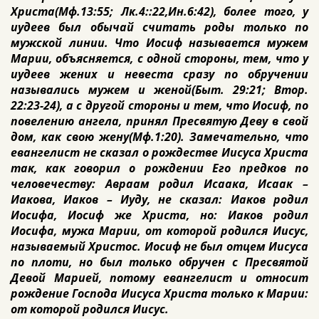
Христа(Мф.13:55; Лк.4::22,Ин.6:42), более того, у
иудеев был обычай считать роды только по
мужской линии. Что Иосиф называется мужем
Марии, объясняется, с одной стороны, тем, что у
иудеев жених и невеста сразу по обручении
назывались мужем и женой(Быт. 29:21; Втор.
22:23-24), а с другой стороны и тем, что Иосиф, по
повелению ангела, принял Пресвятую Деву в свой
дом, как свою жену(Мф.1:20). Замечательно, что
евангелист не сказал о рождестве Иисуса Христа
так, как говорил о рождении Его предков по
человечеству: Авраам родил Исаака, Исаак –
Иакова, Иаков – Иуду, не сказал: Иаков родил
Иосифа, Иосиф же Христа, но: Иаков родил
Иосифа, мужа Марии, от которой родился Иисус,
называемый Христос. Иосиф не был отцем Иисуса
по плоти, но был только обручен с Пресвятой
Девой Марией, потому евангелист и относит
рождение Господа Иисуса Христа только к Марии:
от которой родился Иисус.