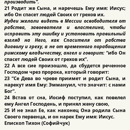
производить”.
21 Родит же Сына, и наречешь Ему имя: Иисус;
ибо Он спасет людей Своих от грехов их.
Иудеи желали видеть в Мессии освободителя от
рабства, завоевателя и властелина, чтобы
исправить эту ошибку и установить правильный
взгляд на Него, как Спасителя от рабства
диаволу и греху, а не от временного порабощения
римскому владычеству, ангел и говорит: “
ибо Он
спасет людей Своих от грехов их”.
22 А все сие произошло, да сбудется реченное
Господом чрез пророка, который говорит:
23 “Се Дева во чреве приимет и родит Сына, и
нарекут имя Ему: Эммануил, что значит: с нами
Бог”.
24 Встав от сна, Иосиф поступил, как повелел
ему Ангел Господень, и принял жену свою,
25 И не знал Ее, как наконец Она родила Сына
Своего первенца, и он нарек Ему имя: Иисус.
Епископ Тихон (Софийчук)