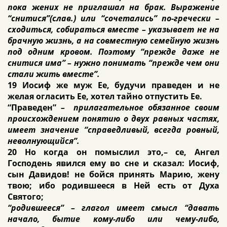
пока жених не приглашал на брак. Выражение
“снитися”(слав.) или “сочетались” по-гречески –
сходиться, собираться вместе – указывает не на
брачную жизнь, а на совместную семейную жизнь
под одним кровом. Поэтому “прежде даже не
снитися има” – нужно понимать “прежде чем они
стали жить вместе”.
19 Иосиф же муж Ее, будучи праведен и не
желая огласить Ее, хотел тайно отпустить Ее.
“Праведен”
– прилагательное обязанное своим
происхождением понятию о двух равных частях,
имеет значение “справедливый, всегда ровный,
неволнующийся”.
20 Но когда он помыслил это,– се, Ангел
Господень явился ему во сне и сказал: Иосиф,
сын Давидов! не бойся принять Марию, жену
твою; ибо родившееся в Ней есть от Духа
Святого;
“родившееся” – глагол имеет смысл “давать
начало, бытие кому-либо или чему-либо,