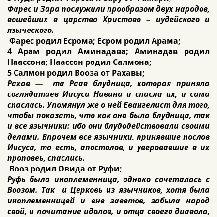
Фарес и Зара послужили прообразом двух народов,
вошедших в царство Христово – иудейского и
языческого.
Фарес родил Есрома; Есром родил Арама;
4 Арам родил Аминадава; Аминадав родил
Наассона; Наассон родил Салмона;
5 Салмон родил Вооза от Рахавы;
Рахав — та Раав блудница, которая приняла
соглядатаев Иисуса Навина и спасла их, и сама
спаслась. Упомянул же о ней Евангелист для того,
чтобы показать, что как она была блудница, так
и все язычники: ибо они блудодействовали своими
делами. Впрочем все язычники, принявшие послов
Иисуса, то есть, апостолов, и уверовавшие в их
проповеь, спаслись.
Вооз родил Овида от Руфи;
Руфь была иноплеменница, однако сочеталась с
Воозом. Так и Церковь из язычников, хотя была
иноплеменницей и вне заветов, забыла народ
свой, и почитание идолов, и отца своего диавола,