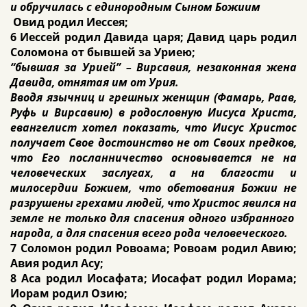
и обручилась с единородным Сыном Божиим
Овид родил Иессея;
6 Иессей родил Давида царя; Давид царь родил
Соломона от бывшей за Уриею;
“бывшая за Урией” – Вирсавия, незаконная жена
Давида, отнятая им от Урия.
Вводя язычниц и грешных женщин (Фамарь, Раав,
Руфь и Вирсавию) в родословную Иисуса Христа,
евангелист хотел показать, что Иисус Христос
получает Свое достоинство не от Своих предков,
что Его посланничество основывается не на
человеческих заслугах, а на благости и
милосердии Божием, что обетования Божии не
разрушены грехами людей, что Христос явился на
земле не только для спасения одного избранного
народа, а для спасения всего рода человеческого.
7 Соломон родил Ровоама; Ровоам родил Авию;
Авия родил Асу;
8 Аса родил Иосафата; Иосафат родил Иорама;
Иорам родил Озию;