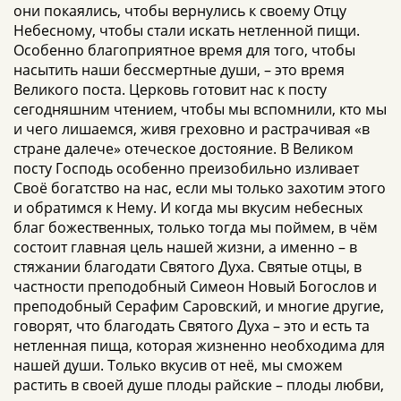
они покаялись, чтобы вернулись к своему Отцу
Небесному, чтобы стали искать нетленной пищи.
Особенно благоприятное время для того, чтобы
насытить наши бессмертные души, – это время
Великого поста. Церковь готовит нас к посту
сегодняшним чтением, чтобы мы вспомнили, кто мы
и чего лишаемся, живя греховно и растрачивая «в
стране далече» отеческое достояние. В Великом
посту Господь особенно преизобильно изливает
Своё богатство на нас, если мы только захотим этого
и обратимся к Нему. И когда мы вкусим небесных
благ божественных, только тогда мы поймем, в чём
состоит главная цель нашей жизни, а именно – в
стяжании благодати Святого Духа. Святые отцы, в
частности преподобный Симеон Новый Богослов и
преподобный Серафим Саровский, и многие другие,
говорят, что благодать Святого Духа – это и есть та
нетленная пища, которая жизненно необходима для
нашей души. Только вкусив от неё, мы сможем
растить в своей душе плоды райские – плоды любви,