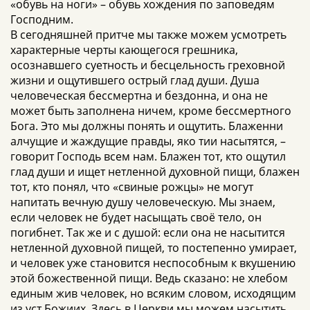
«обувь на ноги» – обувь хождения по заповедям
Господним.
В сегодняшней притче мы также можем усмотреть
характерные черты кающегося грешника,
осознавшего суетность и бесцельность греховной
жизни и ощутившего острый глад души. Душа
человеческая бессмертна и бездонна, и она не
может быть заполнена ничем, кроме бессмертного
Бога. Это мы должны понять и ощутить. Блаженни
алчущие и жаждущие правды, яко тии насытятся, –
говорит Господь всем нам. Блажен тот, кто ощутил
глад души и ищет нетленной духовной пищи, блажен
тот, кто понял, что «свиные рожцы» не могут
напитать вечную душу человеческую. Мы знаем,
если человек не будет насыщать своё тело, он
погибнет. Так же и с душой: если она не насытится
нетленной духовной пищей, то постепенно умирает,
и человек уже становится неспособным к вкушению
этой божественной пищи. Ведь сказано: не хлебом
единым жив человек, но всяким словом, исходящим
из уст Божиих. Здесь в Церкви мы можем насытить