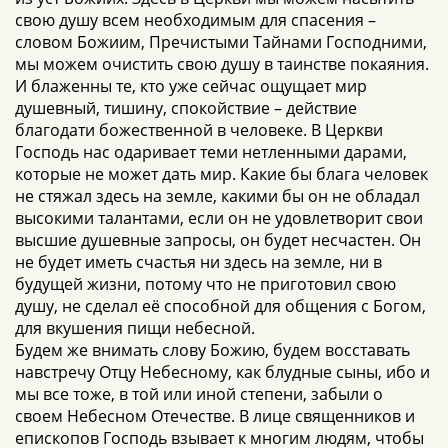
свою душу всем необходимым для спасения –
словом Божиим, Пречистыми Тайнами Господними,
мы можем очистить свою душу в таинстве покаяния.
И блаженны те, кто уже сейчас ощущает мир
душевный, тишину, спокойствие – действие
благодати божественной в человеке. В Церкви
Господь нас одаривает теми нетленными дарами,
которые не может дать мир. Какие бы блага человек
не стяжал здесь на земле, какими бы он не обладал
высокими талантами, если он не удовлетворит свои
высшие душевные запросы, он будет несчастен. Он
не будет иметь счастья ни здесь на земле, ни в
будущей жизни, потому что не приготовил свою
душу, не сделал её способной для общения с Богом,
для вкушения пищи небесной.
Будем же внимать слову Божию, будем восставать
навстречу Отцу Небесному, как блудные сыны, ибо и
мы все тоже, в той или иной степени, забыли о
своем Небесном Отечестве. В лице священников и
епископов Господь взывает к многим людям, чтобы