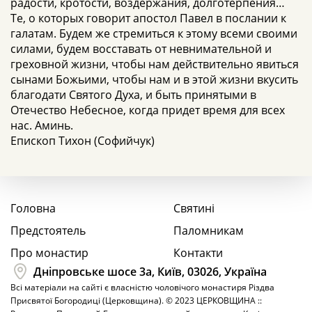
радости, кротости, воздержания, долготерпения…
Те, о которых говорит апостол Павел в послании к
галатам. Будем же стремиться к этому всеми своими
силами, будем восставать от невнимательной и
греховной жизни, чтобы нам действительно явиться
сынами Божьими, чтобы нам и в этой жизни вкусить
благодати Святого Духа, и быть принятыми в
Отечество Небесное, когда придет время для всех
нас. Аминь.
Епископ Тихон (Софийчук)
Головна
Святині
Предстоятель
Паломникам
Про монастир
Контакти
Дніпровське шосе 3а, Київ, 03026, Україна
Всі матеріали на сайті є власністю чоловічого монастиря Різдва
Присвятої Богородиці (Церковщина). © 2023 ЦЕРКОВЩИНА ::