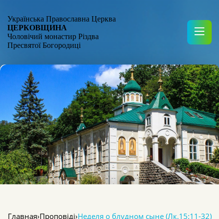
Українська Православна Церква
ЦЕРКОВЩИНА
Чоловічий монастир Різдва
Пресвятої Богородиці
Главная
›
Проповіді
›
Неделя о блудном сыне (Лк.15:11-32)