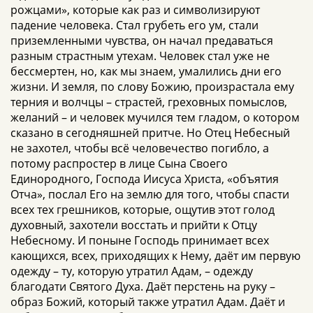
рожцами», которые как раз и символизируют
падение человека. Стал грубеть его ум, стали
приземленными чувства, он начал предаваться
разным страстным утехам. Человек стал уже не
бессмертен, но, как мы знаем, умалились дни его
жизни. И земля, по слову Божию, произрастала ему
терния и волчцы – страстей, греховных помыслов,
желаний – и человек мучился тем гладом, о котором
сказано в сегодняшней притче. Но Отец Небесный
не захотел, чтобы всё человечество погибло, а
потому распростер в лице Сына Своего
Единородного, Господа Иисуса Христа, «объятия
Отча», послал Его на землю для того, чтобы спасти
всех тех грешников, которые, ощутив этот голод
духовный, захотели восстать и прийти к Отцу
Небесному. И поныне Господь принимает всех
кающихся, всех, приходящих к Нему, даёт им первую
одежду – ту, которую утратил Адам, – одежду
благодати Святого Духа. Даёт перстень на руку –
образ Божий, который также утратил Адам. Даёт и