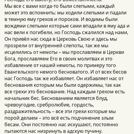
Мы все с вами когда-то были слепыми, каждый
может это вспомнить: мы ходили слепыми и падали
в темную яму грехов и пороков. И водимы были
вождями слепыми которые сами впадали в яму ада и
нас вели к погибели, но Господь сжалился над нами,
Он привёл нас сюда в Церковь Свою и здесь мы
прозрели от внутренней слепоты, так же мы
исцелились от немоты – мы прославляем в Церкви
Бога, прославляем Его в своих молитвах и это
избавление от нашей немоты, по примеру того
Евангельского немого бесноватого. И от всех бесов
нас Господь так же избавляет. Он избавляет нас от
беснования которым мы были одержимы, так как
все грехи это беснование. Над каждым грехом есть
начальник бес. Беснованием является блуд,
чревоугодие, сребролюбие, гордость,
раздражительность – все эти грехи которые мы
порой делаем – это всё есть подчинение злым
бесам. Они постоянно нас искушают, постоянно
пытаются нас низринуть в адскую пучину.