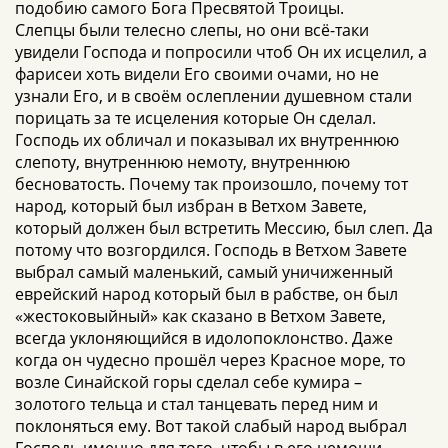
подобию самого Бога Пресвятой Троицы.
Слепцы были телесно слепы, но они всё-таки
увидели Господа и попросили чтоб Он их исцелил, а
фарисеи хоть видели Его своими очами, но не
узнали Его, и в своём ослеплении душевном стали
порицать за те исцеления которые Он сделал.
Господь их обличал и показывал их внутреннюю
слепоту, внутреннюю немоту, внутреннюю
бесноватость. Почему так произошло, почему тот
народ, который был избран в Ветхом Завете,
который должен был встретить Мессию, был слеп. Да
потому что возгордился. Господь в Ветхом Завете
выбрал самый маленький, самый уничиженный
еврейский народ который был в рабстве, он был
«жестоковыйный» как сказано в Ветхом Завете,
всегда уклоняющийся в идолопоклонство. Даже
когда он чудесно прошёл через Красное море, то
возле Синайской горы сделал себе кумира –
золотого тельца и стал танцевать перед ним и
поклоняться ему. Вот такой слабый народ выбрал