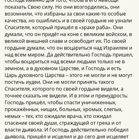
Господь именно для того, чтобы в его немощи
показать Свою силу. Но они возгордились, они
возомнили, что избраны за свои какие-то особые
качества, но ошиблись и в своей гордыне не узнали
Спасителя, который пришёл в «зраке раба». Они
думали, что он придёт на коне с великим войском, в
великой внешней славе и освободит их. По своей
гордыне думали, что он воцариться над Израилем и
над всем миром. Да действительно Господь пришел,
чтобы воцариться над всеми людьми только не в
земном, а в духовном Царстве, и Господь и есть
Царь духовного Царства – этого не могли и не могут
постичь иудеи. Они не могли принять такого
Спасителя, которого по своей гордыне видели, а
точнее сказать не видели. И в этом и премудрость:
Господь пришёл, чтобы спасти уничиженных,
прокажённых, нищих, больных, хромых, слепых,
немых – тех, кто ожидали врача, кто ожидал
спасение своей души, страждущей от греха и от
власти дьявола. И Господь действительно победил
дьявола, пришёл и исцелил и до сего дня исцеляет