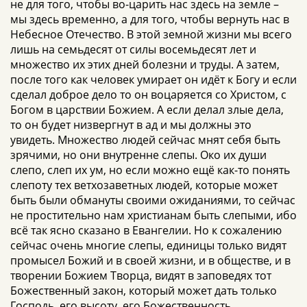
не для того, чтобы во-царить нас здесь на земле –
мы здесь временно, а для того, чтобы вернуть нас в
Небесное Отечество. В этой земной жизни мы всего
лишь на семьдесят от силы восемьдесят лет и
множество их этих дней болезни и труды. А затем,
после того как человек умирает он идёт к Богу и если
сделал доброе дело то он воцаряется со Христом, с
Богом в царствии Божием. А если делал злые дела,
то он будет низвергнут в ад и мы должны это
увидеть. Множество людей сейчас мнят себя быть
зрячими, но они внутренне слепы. Око их души
слепо, слеп их ум, но если можно ещё как-то понять
слепоту тех ветхозаветных людей, которые может
быть были обмануты своими ожиданиями, то сейчас
не простительно нам христианам быть слепыми, ибо
всё так ясно сказано в Евангелии. Но к сожалению
сейчас очень многие слепы, единицы только видят
промысел Божий и в своей жизни, и в обществе, и в
творении Божием Творца, видят в заповедях тот
Божественный закон, который может дать только
Господь, его высоту, его Божественность.