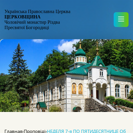
Українська Православна Церква
ЦЕРКОВЩИНА
Чоловічий монастир Різдва
Пресвятої Богородиці
Главная
›
Проповіді
›
НЕДЕЛЯ 7-я ПО ПЯТИДЕСЯТНИЦЕ Об