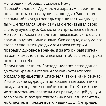
желающих и обращающихся к Нему.
Первый человек – Адам был и здравым и зрячим, но
после того как он нарушил заповедь в Раю – стал
слепым, ибо когда Господь спрашивает: «Адам где
ты?» Он прятался. Этим самым он показывал свою
слепоту душевную. Как можно спрятаться от Бога?
Но тем что Адам прятался он показывает, что ослеп
своими внутренними очами. Око сердца, ока ума его
стало слепо, затянуто дымкой греха который
повредил духовное зрение, и за это он был изгнан
из рая, и вместе с ним и все мы, чтоб всю меру греха
познать на себе.
Перед пришествием Господа человечество дошло
до такой крайней степени греховности что уже
ожидало пришествия Спасителя (также как и сейчас).
И языческие мудрецы и ветхозаветные законники
ожидали что должен прийти кто-то Тот Кто избавит
их от внутренней слепоты и от разъедающей душу и
тело греха. И вот действительно пришёл Спаситель,
но Спаситель прежде всего наших душ. Он пришёл