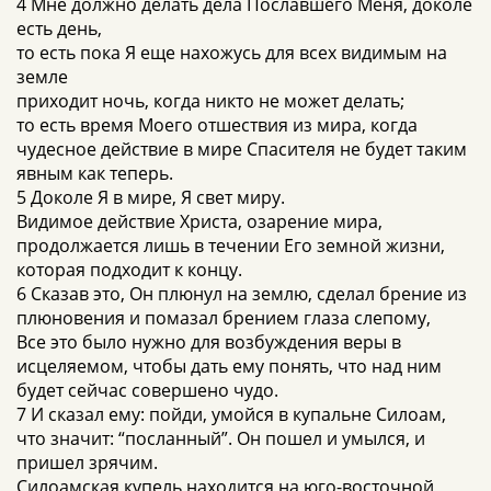
4 Мне должно делать дела Пославшего Меня, доколе
есть день,
то есть пока Я еще нахожусь для всех видимым на
земле
приходит ночь, когда никто не может делать;
то есть время Моего отшествия из мира, когда
чудесное действие в мире Спасителя не будет таким
явным как теперь.
5 Доколе Я в мире, Я свет миру.
Видимое действие Христа, озарение мира,
продолжается лишь в течении Его земной жизни,
которая подходит к концу.
6 Сказав это, Он плюнул на землю, сделал брение из
плюновения и помазал брением глаза слепому,
Все это было нужно для возбуждения веры в
исцеляемом, чтобы дать ему понять, что над ним
будет сейчас совершено чудо.
7 И сказал ему: пойди, умойся в купальне Силоам,
что значит: “посланный”. Он пошел и умылся, и
пришел зрячим.
Силоамская купель находится на юго-восточной