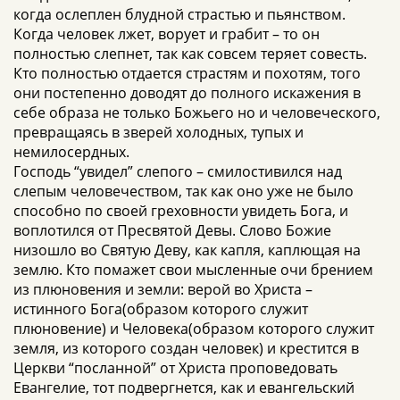
когда ослеплен блудной страстью и пьянством.
Когда человек лжет, ворует и грабит – то он
полностью слепнет, так как совсем теряет совесть.
Кто полностью отдается страстям и похотям, того
они постепенно доводят до полного искажения в
себе образа не только Божьего но и человеческого,
превращаясь в зверей холодных, тупых и
немилосердных.
Господь “увидел” слепого – смилостивился над
слепым человечеством, так как оно уже не было
способно по своей греховности увидеть Бога, и
воплотился от Пресвятой Девы. Слово Божие
низошло во Святую Деву, как капля, каплющая на
землю. Кто помажет свои мысленные очи брением
из плюновения и земли: верой во Христа –
истинного Бога(образом которого служит
плюновение) и Человека(образом которого служит
земля, из которого создан человек) и крестится в
Церкви “посланной” от Христа проповедовать
Евангелие, тот подвергнется, как и евангельский