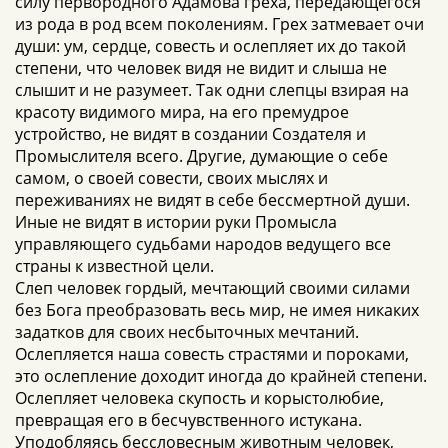
силу первородного Адамова греха, передающегося
из рода в род всем поколениям. Грех затмевает очи
души: ум, сердце, совесть и ослепляет их до такой
степени, что человек видя не видит и слыша не
слышит и не разумеет. Так одни слепцы взирая на
красоту видимого мира, на его премудрое
устройство, не видят в создании Создателя и
Промыслителя всего. Другие, думающие о себе
самом, о своей совести, своих мыслях и
переживаниях не видят в себе бессмертной души.
Иные не видят в истории руки Промысла
управляющего судьбами народов ведущего все
страны к известной цели.
Слеп человек гордый, мечтающий своими силами
без Бога преобразовать весь мир, не имея никаких
задатков для своих несбыточных мечтаний.
Ослепляется наша совесть страстями и пороками,
это ослепление доходит иногда до крайней степени.
Ослепляет человека скупость и корыстолюбие,
превращая его в бесчувственного истукана.
Уподобляясь бессловесным животным человек,