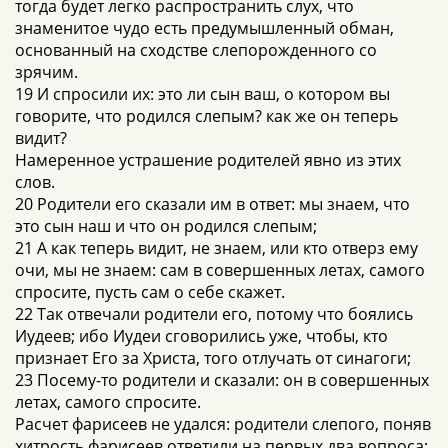
тогда будет легко распространить слух, что
знаменитое чудо есть предумышленный обман,
основанный на сходстве слепорожденного со
зрячим.
19 И спросили их: это ли сын ваш, о котором вы
говорите, что родился слепым? как же он теперь
видит?
Намеренное устрашение родителей явно из этих
слов.
20 Родители его сказали им в ответ: мы знаем, что
это сын наш и что он родился слепым;
21 А как теперь видит, не знаем, или кто отверз ему
очи, мы не знаем: сам в совершенных летах, самого
спросите, пусть сам о себе скажет.
22 Так отвечали родители его, потому что боялись
Иудеев; ибо Иудеи сговорились уже, чтобы, кто
признает Его за Христа, того отлучать от синагоги;
23 Посему-то родители и сказали: он в совершенных
летах, самого спросите.
Расчет фарисеев не удался: родители слепого, поняв
хитрость фарисеев ответили на первых два вопроса: