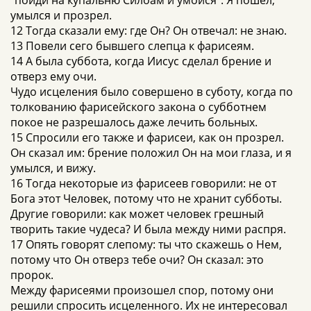
“пойди на купальню Силоам и умойся”. Я пошел,
умылся и прозрел.
12 Тогда сказали ему: где Он? Он отвечал: не знаю.
13 Повели сего бывшего слепца к фарисеям.
14 А была суббота, когда Иисус сделал брение и
отверз ему очи.
Чудо исцеления было совершено в суботу, когда по
толкованию фарисейского закона о субботнем
покое не разрешалось даже лечить больных.
15 Спросили его также и фарисеи, как он прозрел.
Он сказал им: брение положил Он на мои глаза, и я
умылся, и вижу.
16 Тогда некоторые из фарисеев говорили: не от
Бога этот Человек, потому что не хранит субботы.
Другие говорили: как может человек грешный
творить такие чудеса? И была между ними распря.
17 Опять говорят слепому: ты что скажешь о Нем,
потому что Он отверз тебе очи? Он сказал: это
пророк.
Между фарисеями произошел спор, потому они
решили спросить исцеленного. Их не интересовал