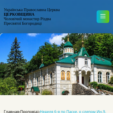
Українська Православна Церква
ЦЕРКОВЩИНА
Чоловічий монастир Різдва
Пресвятої Богородиці
Главная
›
Проповіді
›
Неделя 6-я по Пасхе, о слепом Ин.9,