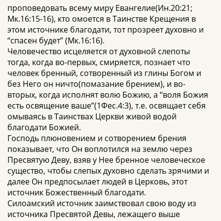
проповедовать всему миру Евангелие(Ин.20:21;
Мк.16:15-16), кто омоется в Таинстве Крещения в
этом источнике благодати, тот прозреет духовно и
“спасен будет” (Мк.16:16).
Человечество исцеляется от духовной слепоты
тогда, когда во-первых, смиряется, познает что
человек бренный, сотворенный из глины Богом и
без Него он ничто(помазание брением), и во-
вторых, когда исполнят волю Божию, а “воля Божия
есть освящение ваше”(1Фес.4:3), т.е. освящает себя
омываясь в Таинствах Церкви живой водой
благодати Божией.
Господь плюновением и сотворением брения
показывает, что Он воплотился на землю через
Пресвятую Деву, взяв у Нее бренное человеческое
существо, чтобы слепых духовно сделать зрячими и
далее Он предпосылает людей в Церковь, этот
источник Божественный благодати.
Силоамский источник заимствовал свою воду из
источника Пресвятой Девы, лежащего выше