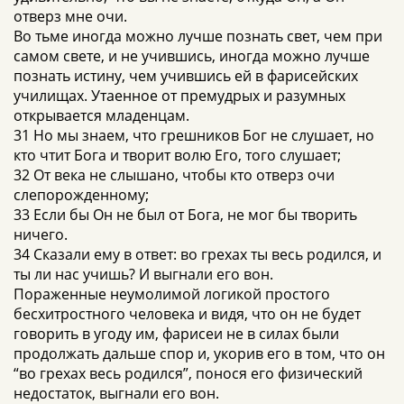
отверз мне очи.
Во тьме иногда можно лучше познать свет, чем при
самом свете, и не учившись, иногда можно лучше
познать истину, чем учившись ей в фарисейских
училищах. Утаенное от премудрых и разумных
открывается младенцам.
31 Но мы знаем, что грешников Бог не слушает, но
кто чтит Бога и творит волю Его, того слушает;
32 От века не слышано, чтобы кто отверз очи
слепорожденному;
33 Если бы Он не был от Бога, не мог бы творить
ничего.
34 Сказали ему в ответ: во грехах ты весь родился, и
ты ли нас учишь? И выгнали его вон.
Пораженные неумолимой логикой простого
бесхитростного человека и видя, что он не будет
говорить в угоду им, фарисеи не в силах были
продолжать дальше спор и, укорив его в том, что он
“во грехах весь родился”, понося его физический
недостаток, выгнали его вон.