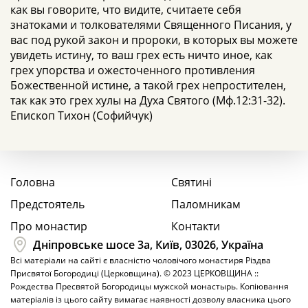
как вы говорите, что видите, считаете себя
знатоками и толкователями Священного Писания, у
вас под рукой закон и пророки, в которых вы можете
увидеть истину, то ваш грех есть ничто иное, как
грех упорства и ожесточенного противления
Божественной истине, а такой грех непростителен,
так как это грех хулы на Духа Святого (Мф.12:31-32).
Епископ Тихон (Софийчук)
Головна
Святині
Предстоятель
Паломникам
Про монастир
Контакти
Дніпровське шосе 3а, Київ, 03026, Україна
Всі матеріали на сайті є власністю чоловічого монастиря Різдва
Присвятої Богородиці (Церковщина). © 2023 ЦЕРКОВЩИНА ::
Рождества Пресвятой Богородицы мужской монастырь. Копіювання
матеріалів із цього сайту вимагає наявності дозволу власника цього