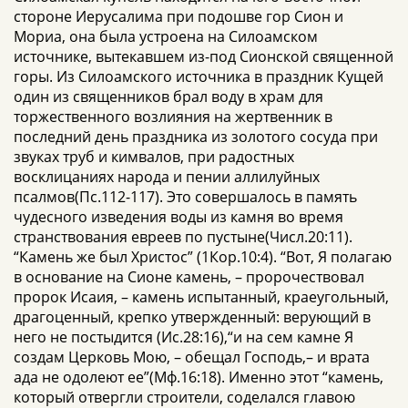
стороне Иерусалима при подошве гор Сион и
Мориа, она была устроена на Силоамском
источнике, вытекавшем из-под Сионской священной
горы. Из Силоамского источника в праздник Кущей
один из священников брал воду в храм для
торжественного возлияния на жертвенник в
последний день праздника из золотого сосуда при
звуках труб и кимвалов, при радостных
восклицаниях народа и пении аллилуйных
псалмов(Пс.112-117). Это совершалось в память
чудесного изведения воды из камня во время
странствования евреев по пустыне(Числ.20:11).
“Камень же был Христос” (1Кор.10:4). “Вот, Я полагаю
в основание на Сионе камень, – пророчествовал
пророк Исаия, – камень испытанный, краеугольный,
драгоценный, крепко утвержденный: верующий в
него не постыдится (Ис.28:16),“и на сем камне Я
создам Церковь Мою, – обещал Господь,– и врата
ада не одолеют ее”(Мф.16:18). Именно этот “камень,
который отвергли строители, соделался главою