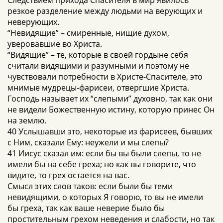
Следствием прихода Спасителя в мир явилось
резкое разделение между людьми на верующих и
неверующих.
“Невидящие” – смиренные, нищие духом,
уверовавшие во Христа.
“Видящие” – те, которые в своей гордыне себя
считали видящими и разумными и поэтому не
чувствовали потребности в Христе-Спасителе, это
мнимые мудрецы-фарисеи, отвергшие Христа.
Господь называет их “слепыми” духовно, так как они
не видели Божественную истину, которую принес Он
на землю.
40 Услышавши это, некоторые из фарисеев, бывших
с Ним, сказали Ему: неужели и мы слепы?
41 Иисус сказал им: если бы вы были слепы, то не
имели бы на себе греха; но как вы говорите, что
видите, то грех остается на вас.
Смысл этих слов таков: если были бы теми
невидящими, о которых Я говорю, то вы не имели
бы греха, так как ваше неверие было бы
простительным грехом неведения и слабости, но так