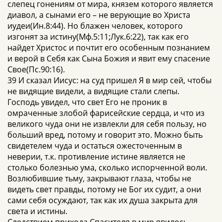
слепец гонениям от мира, князем которого является
диавол, а сынами его – не верующие во Христа
иудеи(Ин.8:44). Но блажен человек, которого
изгонят за истину(Мф.5:11;Лук.6:22), так как его
найдет Христос и почтит его особенным познанием
и верой в Себя как Сына Божия и явит ему спасение
Свое(Пс.90:16).
39 И сказал Иисус: на суд пришел Я в мир сей, чтобы
не видящие видели, а видящие стали слепы.
Господь увидел, что свет Его не проник в
омраченные злобой фарисейские сердца, и что из
великого чуда они не извлекли для себя пользу, но
больший вред, потому и говорит это. Можно быть
свидетелем чуда и остаться ожесточенным в
неверии, т.к. противление истине является не
столько болезнью ума, сколько испорченной воли.
Возлюбившие тьму, закрывают глаза, чтобы не
видеть свет правды, потому не Бог их судит, а они
сами себя осуждают, так как их душа закрыта для
света и истины.