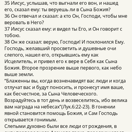
35 Иисус, услышав, что выгнали его вон, и нашед
его, сказал ему: ты веруешь ли в Сына Божия?
36 Он отвечал и сказал: а кто Он, Господи, чтобы мне
веровать в Него?
37 Иисус сказал ему: и видел ты Его, и Он говорит с
тобою.
38 Он же сказал: верую, Господи! И поклонился Ему.
Господь, желавший просветить и душевные очи
слепого, нашел его, открывшись ему как
Исцелитель, и привел его к вере в Себя как Сына
Божия. Второе прозрение выше первого, как небо
выше земли.
“Блаженны вы, когда возненавидят вас люди и когда
отлучат вас и будут поносить, и пронесут имя ваше,
как бесчестное, за Сына Человеческого.
Возрадуйтесь в тот день и возвеселитесь, ибо велика
вам награда на небесах”(Лук.6:22-23). В гонении
явной становится помощь Божия, и Сам Господь
открывается гонимым.
Слепыми духовно были все люди от рождения, в