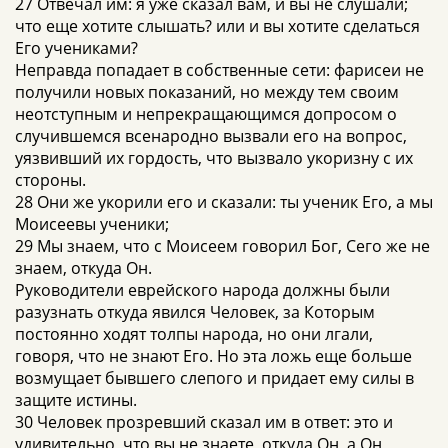
27 Отвечал им: я уже сказал вам, и вы не слушали;
что еще хотите слышать? или и вы хотите сделаться
Его учениками?
Неправда попадает в собственные сети: фарисеи не
получили новых показаний, но между тем своим
неотступным и непрекращающимся допросом о
случившемся всенародно вызвали его на вопрос,
уязвивший их гордость, что вызвало укоризну с их
стороны.
28 Они же укорили его и сказали: ты ученик Его, а мы
Моисеевы ученики;
29 Мы знаем, что с Моисеем говорил Бог, Сего же не
знаем, откуда Он.
Руководители еврейского народа должны были
разузнать откуда явился Человек, за Которым
постоянно ходят толпы народа, но они лгали,
говоря, что не знают Его. Но эта ложь еще больше
возмущает бывшего слепого и придает ему силы в
защите истины.
30 Человек прозревший сказал им в ответ: это и
удивительно, что вы не знаете, откуда Он, а Он