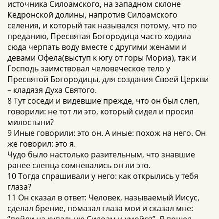
источника Силоамского, на западном склоне
Кедронской долины, напротив Силоамского
селения, и который так назывался потому, что по
преданию, Пресвятая Богородица часто ходила
сюда черпать воду вместе с другими женами и
девами Офела(выступ к югу от горы Мориа), так и
Господь заимствовал человеческое тело у
Пресвятой Богородицы, для создания Своей Церкви
– кладязя Духа Святого.
8 Тут соседи и видевшие прежде, что он был слеп,
говорили: не тот ли это, который сидел и просил
милостыни?
9 Иные говорили: это он. А иные: похож на него. Он
же говорил: это я.
Чудо было настолько разительным, что знавшие
ранее слепца сомневались он ли это.
10 Тогда спрашивали у него: как открылись у тебя
глаза?
11 Он сказал в ответ: Человек, называемый Иисус,
сделал брение, помазал глаза мои и сказал мне: