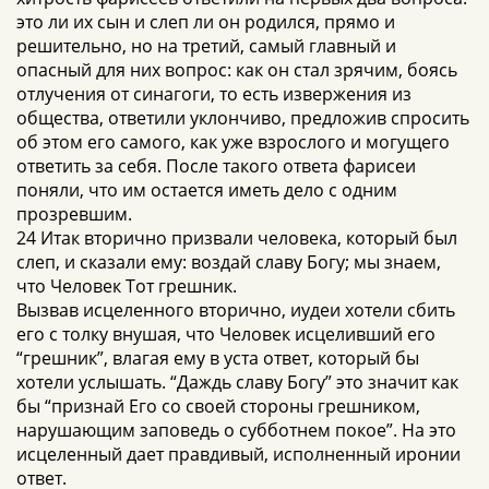
это ли их сын и слеп ли он родился, прямо и
решительно, но на третий, самый главный и
опасный для них вопрос: как он стал зрячим, боясь
отлучения от синагоги, то есть извержения из
общества, ответили уклончиво, предложив спросить
об этом его самого, как уже взрослого и могущего
ответить за себя. После такого ответа фарисеи
поняли, что им остается иметь дело с одним
прозревшим.
24 Итак вторично призвали человека, который был
слеп, и сказали ему: воздай славу Богу; мы знаем,
что Человек Тот грешник.
Вызвав исцеленного вторично, иудеи хотели сбить
его с толку внушая, что Человек исцеливший его
“грешник”, влагая ему в уста ответ, который бы
хотели услышать. “Даждь славу Богу” это значит как
бы “признай Его со своей стороны грешником,
нарушающим заповедь о субботнем покое”. На это
исцеленный дает правдивый, исполненный иронии
ответ.