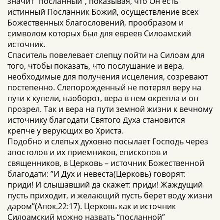
значит “посланный”, показывая, что Он есть
истинный Посланник Божий, осуществление всех
Божественных благословений, прообразом и
символом которых был для евреев Силоамский
источник.
Спаситель повелевает слепцу пойти на Силоам для
того, чтобы показать, что послушание и вера,
необходимые для получения исцеления, созревают
постепенно. Слепорожденный не потерял веру на
пути к купели, наоборот, вера в нем окрепла и он
прозрел. Так и вера на пути земной жизни к вечному
источнику благодати Святого Духа становится
крепче у верующих во Христа.
Подобно и слепых духовно посылает Господь через
апостолов и их приемников, епископов и
священников, в Церковь – источник Божественной
благодати: ”И Дух и невеста(Церковь) говорят:
приди! И слышавший да скажет: приди! Жаждущий
пусть приходит, и желающий пусть берет воду жизни
даром”(Апок.22:17). Церковь как и источник
Силоамский можно назвать “посланной”