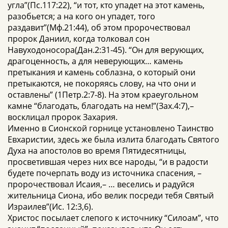
угла”(Пс.117:22), “и тот, кто упадет на этот камень,
разобьется; а на кого он упадет, того
раздавит”(Мф.21:44), об этом пророчествовал
пророк Даниил, когда толковал сон
Навуходоносора(Дан.2:31-45). “Он для верующих,
драгоценность, а для неверующих… камень
претыкания и камень соблазна, о который они
претыкаются, не покоряясь слову, на что они и
оставлены” (1Петр.2:7-8). На этом краеугольном
камне “благодать, благодать на нем!”(Зах.4:7),–
восклицал пророк Захария.
Именно в Сионской горнице установлено Таинство
Евхаристии, здесь же была излита благодать Святого
Духа на апостолов во время Пятидесятницы,
просветившая через них все народы, “и в радости
будете почерпать воду из источника спасения, –
пророчествовал Исаия,– … веселись и радуйся
жительница Сиона, ибо велик посреди тебя Святый
Израилев”(Ис. 12:3,6).
Христос посылает слепого к источнику “Силоам”, что