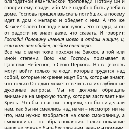
благодатной евангельской проповеди. Потому Он и
говорит ему: сойди, ибо Мне надобно быть у тебя в
доме. Господь пришел взыскать погибших, а посему
идет в дом к мытарю и обедает с ним. А что же
Закхей? Слово Господне коснулось его сердца, и он
от радости не знает даже, что сказать. И говорит:
Господи! Половину имения моего я отдам нищим, и,
если кого чем обидел, воздам вчетверо
.
Все мы с вами тоже похожи на Закхея, в той или
иной степени. Всех нас Господь призывает в
Царствие Небесное, в Свою Церковь. Но в Церковь
могут войти только те люди, которые трудятся над
собой, которые искренне ищут Бога, которые знают,
что только Он один может ответить на их глубинные
духовные запросы. Мы не должны обращать
внимание на мирскую толпу, которая застилает нам
Христа. Что бы о нас ни говорили, что бы ни делали
нам, как бы ни смеялись над нами – несмотря ни на
что, нам нужно взобраться на свою смоковницу, а
смоковница – это образ покаяния. Только покаяние
наше не должно быть бесплодным, ведь мы помним,