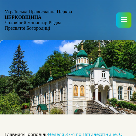
Українська Православна Церква
ЦЕРКОВЩИНА
Чоловічий монастир Різдва
Пресвятої Богородиці
Главная
›
Проповіді
›
Неделя 37-я по Пятидесятнице. О