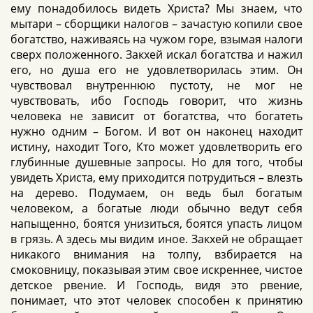
ему понадобилось видеть Христа? Мы знаем, что
мытари – сборщики налогов – зачастую копили свое
богатство, наживаясь на чужом горе, взымая налоги
сверх положенного. Закхей искал богатства и нажил
его, но душа его не удовлетворилась этим. Он
чувствовал внутреннюю пустоту, не мог не
чувствовать, ибо Господь говорит, что жизнь
человека не зависит от богатства, что богатеть
нужно одним – Богом. И вот он наконец находит
истину, находит Того, Кто может удовлетворить его
глубинные душевные запросы. Но для того, чтобы
увидеть Христа, ему приходится потрудиться – влезть
на дерево. Подумаем, он ведь был богатым
человеком, а богатые люди обычно ведут себя
напыщенно, боятся унизиться, боятся упасть лицом
в грязь. А здесь мы видим иное. Закхей не обращает
никакого внимания на толпу, взбирается на
смоковницу, показывая этим свое искреннее, чистое
детское рвение. И Господь, видя это рвение,
понимает, что этот человек способен к принятию