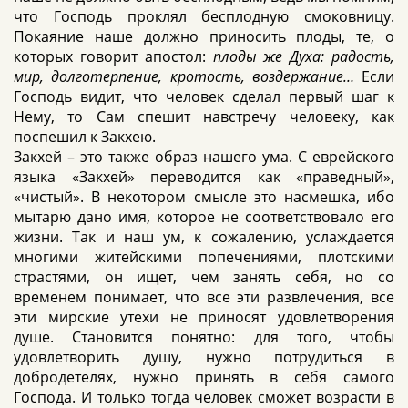
что Господь проклял бесплодную смоковницу.
Покаяние наше должно приносить плоды, те, о
которых говорит апостол:
плоды же Духа: радость,
мир, долготерпение, кротость, воздержание…
Если
Господь видит, что человек сделал первый шаг к
Нему, то Сам спешит навстречу человеку, как
поспешил к Закхею.
Закхей – это также образ нашего ума. С еврейского
языка «Закхей» переводится как «праведный»,
«чистый». В некотором смысле это насмешка, ибо
мытарю дано имя, которое не соответствовало его
жизни. Так и наш ум, к сожалению, услаждается
многими житейскими попечениями, плотскими
страстями, он ищет, чем занять себя, но со
временем понимает, что все эти развлечения, все
эти мирские утехи не приносят удовлетворения
душе. Становится понятно: для того, чтобы
удовлетворить душу, нужно потрудиться в
добродетелях, нужно принять в себя самого
Господа. И только тогда человек сможет возрасти в