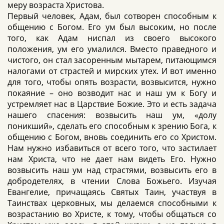
меру возраста Христова.
Первый человек, Адам, был сотворен способным к
общению с Богом. Его ум был высоким, но после
того, как Адам ниспал из своего высокого
положения, ум его умалился. Вместо праведного и
чистого, он стал засоренным мытарем, питающимся
налогами от страстей и мирских утех. И вот именно
для того, чтобы опять возрасти, возвысится, нужно
покаяние – оно возводит нас и наш ум к Богу и
устремляет нас в Царствие Божие. Это и есть задача
нашего спасения: возвысить наш ум, «долу
поникший», сделать его способным к зрению Бога, к
общению с Богом, вновь соединить его со Христом.
Нам нужно избавиться от всего того, что застилает
нам Христа, что не дает нам видеть Его. Нужно
возвысить наш ум над страстями, возвысить его в
добродетелях, в чтении Слова Божьего. Изучая
Евангелие, причащаясь Святых Таин, участвуя в
Таинствах церковных, мы делаемся способными к
возрастанию во Христе, к тому, чтобы общаться со