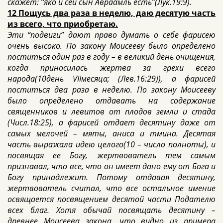
скажет: “яко и сей сын Авраамль есть”(Лук.19:9).
12 Пощусь два раза в неделю, даю десятую часть
из всего, что приобретаю.
Эти “подвиги” дают право думать о себе фарисею
очень высоко. По закону Моисееву было определено
поститься один раз в году – в великий день очищения,
когда приносилась жертва за грехи всего
народа(10день VIIмесяца; (Лев.16:29)), а фарисей
поститься два раза в неделю. По закону Моисееву
было определено отдавать на содержание
священников и левитов от плодов земли и стада
(Числ.18:25), а фарисей отдает десятину даже от
самых мелочей – мяты, аниса и тмина. Десятая
часть выражала идею целого(10 – число полноты), и
посвящая ее Богу, жертвователь тем самым
признавал, что все, что он имеет дано ему от Бога и
Богу принадлежит. Потому отдавая десятину,
жертвователь считал, что все остальное имение
освящается посвящением десятой части Подателю
всех благ. Хотя обычай посвящать десятину –
древнее Моисеева закона, что видно из примера