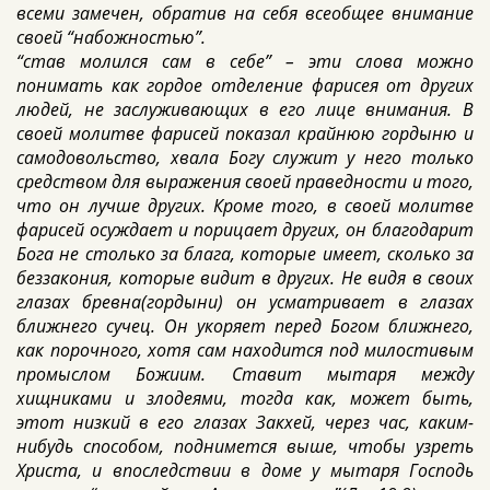
всеми замечен, обратив на себя всеобщее внимание
своей “набожностью”.
“став молился сам в себе” – эти слова можно
понимать как гордое отделение фарисея от других
людей, не заслуживающих в его лице внимания. В
своей молитве фарисей показал крайнюю гордыню и
самодовольство, хвала Богу служит у него только
средством для выражения своей праведности и того,
что он лучше других. Кроме того, в своей молитве
фарисей осуждает и порицает других, он благодарит
Бога не столько за блага, которые имеет, сколько за
беззакония, которые видит в других. Не видя в своих
глазах бревна(гордыни) он усматривает в глазах
ближнего сучец. Он укоряет перед Богом ближнего,
как порочного, хотя сам находится под милостивым
промыслом Божиим. Ставит мытаря между
хищниками и злодеями, тогда как, может быть,
этот низкий в его глазах Закхей, через час, каким-
нибудь способом, поднимется выше, чтобы узреть
Христа, и впоследствии в доме у мытаря Господь