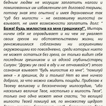
бедным людям не могущим заплатить налоги и
помилованных им избавлением от долговой тюрьмы,
потому зная это опытно( и имея дерзновение так
“суд без милости – не оказавшему милости) он
взывает, не имея возможности заплатить долг: “
Боже! будь милостив ко мне грешнику!”.
Мытарь
ничем себя не оправдывает и ни чем не умаляет
своих грехов
ни обстоятельствами жизни, ни
умножившимися соблазнами ни искушениями
окружающими его повседневно, среди которых никто
не может остаться без греха, он только видит себя
последним грешником и из адской глубины(старец
Силуан: “Держи ум свой в аду и не отчаивайся”) этого
сознания взывает “будь милостив ко мне”, “помилуй
меня – я грешник, да и только! Нет во мне ничего
доброго, за что можно ожидать пощады. Прибегаю к
Твоему великому и бесконечному милосердию, “ибо
насколько величие Твое, настолько и милость Твоя”,
только она одна может меня спасти, “по велицей
милости Твоей помилуй мя, по множеству щедрот