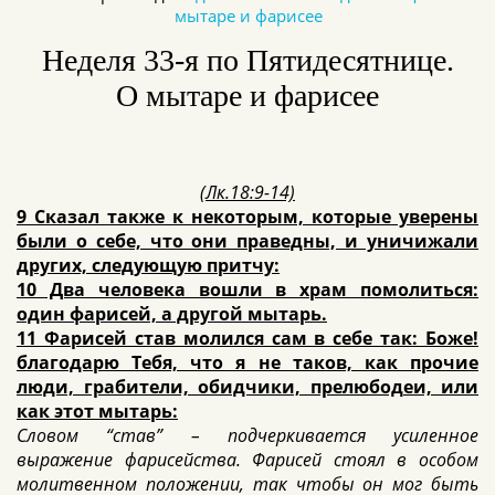
мытаре и фарисее
Неделя 33-я по Пятидесятнице.
О мытаре и фарисее
(
Лк.18:9-14)
9 Сказал также к некоторым, которые уверены
были о себе, что они праведны, и уничижали
других, следующую притчу:
10 Два человека вошли в храм помолиться:
один фарисей, а другой мытарь.
11 Фарисей став молился сам в себе так: Боже!
благодарю Тебя, что я не таков, как прочие
люди, грабители, обидчики, прелюбодеи, или
как этот мытарь:
Словом “став” – подчеркивается усиленное
выражение фарисейства. Фарисей стоял в особом
молитвенном положении, так чтобы он мог быть