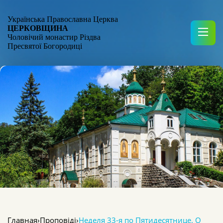
Українська Православна Церква
ЦЕРКОВЩИНА
Чоловічий монастир Різдва
Пресвятої Богородиці
Главная
›
Проповіді
›
Неделя 33-я по Пятидесятнице. О