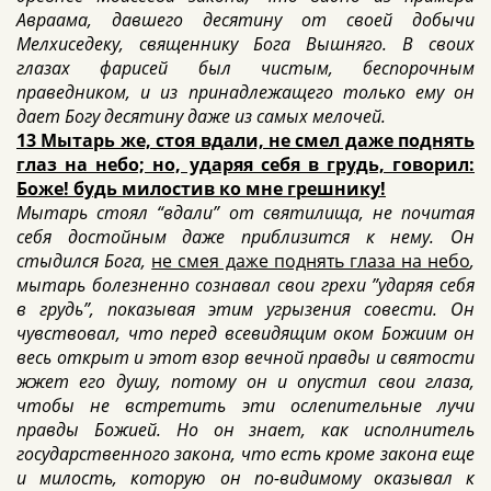
Авраама, давшего десятину от своей добычи
Мелхиседеку, священнику Бога Вышняго. В своих
глазах фарисей был чистым, беспорочным
праведником, и из принадлежащего только ему он
дает Богу десятину даже из самых мелочей.
13 Мытарь же, стоя вдали, не смел даже поднять
глаз на небо; но, ударяя себя в грудь, говорил:
Боже! будь милостив ко мне грешнику!
Мытарь стоял “вдали” от святилища, не почитая
себя достойным даже приблизится к нему. Он
стыдился Бога,
не смея даже поднять глаза на небо
,
мытарь болезненно сознавал свои грехи ”ударяя себя
в грудь”, показывая этим угрызения совести. Он
чувствовал, что перед всевидящим оком Божиим он
весь открыт и этот взор вечной правды и святости
жжет его душу, потому он и опустил свои глаза,
чтобы не встретить эти ослепительные лучи
правды Божией. Но он знает, как исполнитель
государственного закона, что есть кроме закона еще
и милость, которую он по-видимому оказывал к