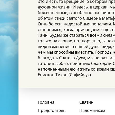
Это и есть то крещение, о котором п
духовной жизни. И здесь, в церкви, м
божественные, в особенности таинс
об этом стихи святого Симеона Мета
Огнь бо еси, недостойныя попаляяй. 
становимся, когда причащаемся дост
Тайн. Будем же стараться всеми силам
только на словах, но творя плоды пок
видя изменения в нашей душе, видя, 
чем мы способны вместить. Господь ж
благодать Святого Духа, мы не разли
готовить себя к принятию благодати С
наполненными ею и жить со всеми св
Епископ Тихон (Софийчук)
Головна
Святині
Предстоятель
Паломникам