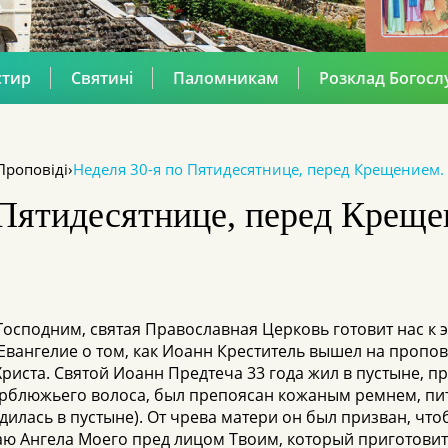
стир
Святині
Паломникам
Розклад Богосл
Проповіді
›
Неделя 30-я по Пятидесятнице, перед Крещением. (
 Пятидесятнице, перед Крещен
осподним, святая Православная Церковь готовит нас к э
вангелие о том, как Иоанн Креститель вышел на пропове
иста. Святой Иоанн Предтеча 33 года жил в пустыне, пр
 верблюжьего волоса, был препоясан кожаным ремнем, п
одилась в пустыне). От чрева матери он был призван, что
лаю Ангела Моего пред лицом Твоим, который приготовит