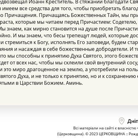
редвозвещал Иоанн Креститель. В стяжании благодати Свя
ы имеем все средства для того, чтобы приобретать благо
тво Причащения. Причащаясь Божественных Тайн, мы пр
фраста, которые мы читаем перед Причастием: Содетелю
Мы знаем, как мирно становится на душе после Причаст
ойно. И мы знаем, что бесы трепещут людей, которые 
и стремиться к Богу, исполнять Его заповеди, будем стар
аяния и насаждая в себе божественные добродетели. И т
что мы способны к принятию Духа Святого, этого божеств
дет от всех нас, чтобы мы склеили свой внутренний сосу
ли это миро драгоценное на землю, а употребили на пол
вятого Духа, и не только к принятию, но и к сохранению
ятыми в Царствии Божием. Аминь.
Дніп
Всі матеріали на сайті є власністю
(Церковщина). © 2023 ЦЕРКОВЩИНА :: Рожд