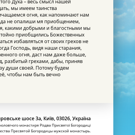
того Духа – весь смысл нашей
дать, мы имеем таинства
ичащаемся огня, как напоминают нам
, да не опалиши мя приобщением,
ия, какими добрыми и благостными мы
достойно приобщились Божественных
аться избавляться от своих грехов не
огда Господь, видя наши старания,
енного огня, даст нам даже больше,
д, разбитый грехами, дабы, приняв
ьзу души своей. Потому будем
 её, чтобы нам быть вечно
ровське шосе 3а, Київ, 03026, Україна
 чоловічого монастиря Різдва Присвятої Богородиці
ества Пресвятой Богородицы мужской монастырь.