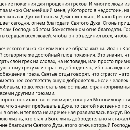
ение покаяния для прощения грехов. И многие люди из
дет за мною Сильнейший меня, у Которого я недостоин, 
 крестить вас Духом Святым. Действительно, Иоанн Крести
ет сегодня, огнем благодати Святого Духа. Огонь прише
ит сам Господь об этом божественном огне благодати. Го
в сердцах всех людей, чтобы он объединил всех, чтобы
реческого языка как изменение образа жизни. Иоанн Кре
 сотворите же достойный плод покаяния. Это значит, что
ать свой грех на словах, на исповеди, или просто призна
ую этому греху или страсти добродетель, ибо насажден
беждение греха. Святые отцы говорят, что страсти – эт
 вместо нее соответствующую добродетель. Если челове
любивым, то должен стать милостивым, странноприимн
 всеми другими грехами.
рого почитают во всем мире, говорил Мотовилову: стяж
в, что значит пребывать в Духе, то святой явственно по
бы в огне, и теплота неизреченная разливалась вокруг. В
свою жизнь, кто стал в Боге жить добродетельно и стяжал
ние благодати Святого Духа, этого огня, который Господ