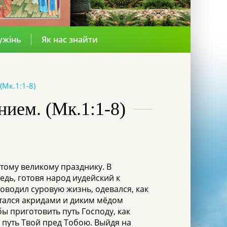
ужінь
Як нас знайти
Мк.1:1-8)
ием. (Мк.1:1-8)
тому великому празднику. В
дь, готовя народ иудейский к
оводил суровую жизнь, одевался, как
итался акридами и диким мёдом
бы приготовить путь Господу, как
 путь Твой пред Тобою. Выйдя на