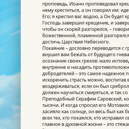
проповедь, Иоанн проповедовал крещ
нему креститься, а он говорил им: и
Его; я крестил вас водою, а Он будет
Господь завершил крещение, и заверша
чтобы он скорей разгорелся, – говор
божественной, пламенной разгорелся 
достичь Царствия Небесного.
Покаяние – дословно переводится с г
внушил вам бежать от будущего гнева?
осознание своих грехов: мало исповед
внутренне и насадить противоположн
добродетелей – это самое надежное по
искоренить страсть можно, воспитав
воздерживаться, если он был сребро
должен научиться смиряться, и так со
Преподобный Серафим Саровский, кото
тысячи. И когда спросил его Мотовило
засияло как солнце, он весь был как 
всех тех, кто покаялся, кто исправил 
главное в духовной жизни – это стяжа