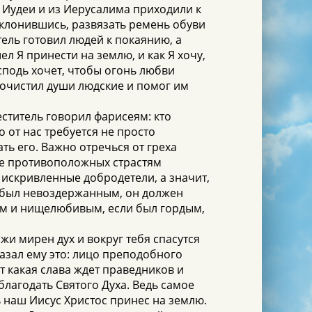
 Иудеи и из Иерусалима приходили к
наклонившись, развязать ремень обуви
тель готовил людей к покаянию, а
л Я принести на землю, и как Я хочу,
сподь хочет, чтобы огонь любви
 очистил души людские и помог им
ститель говорил фарисеям: кто
 от нас требуется не просто
ть его. Важно отречься от греха
ие противоположных страстям
о искривленные добродетели, а значит,
к был невоздержанным, он должен
ым и нищелюбивым, если был гордым,
и мирен дух и вокруг тебя спасутся
казал ему это: лицо преподобного
от какая слава ждет праведников и
 благодать Святого Духа. Ведь самое
ь наш Иисус Христос принес на землю.