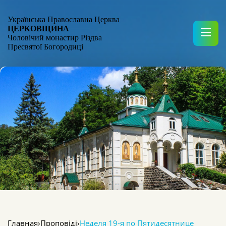
Українська Православна Церква
ЦЕРКОВЩИНА
Чоловічий монастир Різдва
Пресвятої Богородиці
Главная
›
Проповіді
›
Неделя 19-я по Пятидесятнице