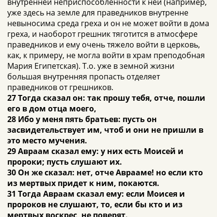
внутренней неприспособленности к ней (например,
уже здесь на земле для праведников внутренне
невыносима среда греха и он не может войти в дома
греха, и наоборот грешник тяготится в атмосфере
праведников и ему очень тяжело войти в церковь,
как, к примеру, не могла войти в храм преподобная
Мария Египетская). Т.о. уже в земной жизни
большая внутренняя пропасть отделяет
праведников от грешников.
27 Тогда сказал он: так прошу тебя, отче, пошли
его в дом отца моего,
28 Ибо у меня пять братьев: пусть он
засвидетельствует им, чтоб и они не пришли в
это место мучения.
29 Авраам сказал ему: у них есть Моисей и
пророки; пусть слушают их.
30 Он же сказал: нет, отче Аврааме! но если кто
из мертвых придет к ним, покаются.
31 Тогда Авраам сказал ему: если Моисея и
пророков не слушают, то, если бы кто и из
мертвых воскрес, не поверят.