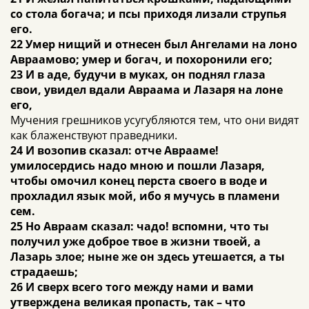
со стола богача; и псы приходя лизали струпья
его.
22 Умер нищий и отнесен был Ангелами на лоно
Авраамово; умер и богач, и похоронили его;
23 И в аде, будучи в муках, он поднял глаза
свои, увидел вдали Авраама и Лазаря на лоне
его,
Мучения грешников усугубляются тем, что они видят
как блаженствуют праведники.
24 И возопив сказал: отче Аврааме!
умилосердись надо мною и пошли Лазаря,
чтобы омочил конец перста своего в воде и
прохладил язык мой, ибо я мучусь в пламени
сем.
25 Но Авраам сказал: чадо! вспомни, что ты
получил уже доброе твое в жизни твоей, а
Лазарь злое; ныне же он здесь утешается, а ты
страдаешь;
26 И сверх всего того между нами и вами
утверждена великая пропасть, так – что