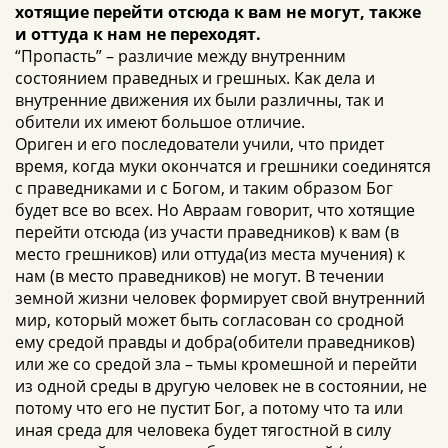
хотящие перейти отсюда к вам не могут, также
и оттуда к нам не переходят.
“Пропасть” – различие между внутренним
состоянием праведных и грешных. Как дела и
внутренние движения их были различны, так и
обители их имеют большое отличие.
Ориген и его последователи учили, что придет
время, когда муки окончатся и грешники соединятся
с праведниками и с Богом, и таким образом Бог
будет все во всех. Но Авраам говорит, что хотящие
перейти отсюда (из участи праведников) к вам (в
место грешников) или оттуда(из места мучения) к
нам (в место праведников) не могут. В течении
земной жизни человек формирует свой внутренний
мир, который может быть согласован со сродной
ему средой правды и добра(обители праведников)
или же со средой зла – тьмы кромешной и перейти
из одной среды в другую человек не в состоянии, не
потому что его не пустит Бог, а потому что та или
иная среда для человека будет тягостной в силу