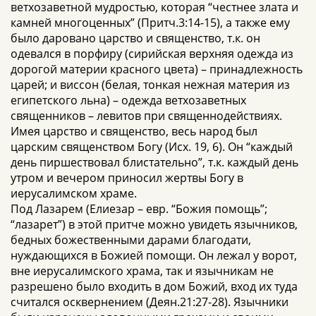
ветхозаветной мудростью, которая “честнее злата и
камней многоценных” (Притч.3:14-15), а также ему
было даровано царство и священство, т.к. он
одевался в порфиру (сирийская верхняя одежда из
дорогой материи красного цвета) – принадлежность
царей; и виссон (белая, тонкая нежная материя из
египетского льна) – одежда ветхозаветных
священников – левитов при священнодействиях.
Имея царство и священство, весь народ был
царским священством Богу (Исх. 19, 6). Он “каждый
день пиршествовал блистательно”, т.к. каждый день
утром и вечером приносил жертвы Богу в
иерусалимском храме.
Под Лазарем (Елиезар – евр. “Божия помощь”;
“лазарет”) в этой притче можно увидеть язычников,
бедных божественными дарами благодати,
нуждающихся в Божией помощи. Он лежал у ворот,
вне иерусалимского храма, так и язычникам не
разрешено было входить в дом Божий, вход их туда
считался осквернением (Деян.21:27-28). Язычники