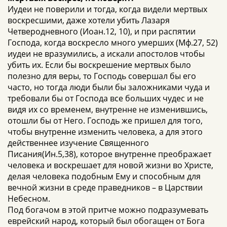
Иудеи не поверили и тогда, когда видели мертвых
воскресшими, даже хотели убить Лазаря
Четверодневного (Иоан.12, 10), и при распятии
Господа, когда воскресло много умерших (Мф.27, 52)
иудеи не вразумились, а искали апостолов чтобы
убить их. Если бы воскрешение мертвых было
полезно для веры, то Господь совершал бы его
часто, но тогда люди были бы заложниками чуда и
требовали бы от Господа все больших чудес и не
видя их со временем, внутренне не изменившись,
отошли бы от Него. Господь же пришел для того,
чтобы внутренне изменить человека, а для этого
действеннее изучение Священного
Писания(Ин.5,38), которое внутренне преображает
человека и воскрешает для новой жизни во Христе,
делая человека подобным Ему и способным для
вечной жизни в среде праведников – в Царствии
Небесном.
Под богачом в этой притче можно подразумевать
еврейский народ, который был обогащен от Бога