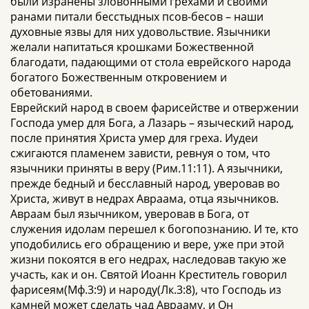
были изранены зловонными грехами и своими
ранами питали бесстыдных псов-бесов – наши
духовные язвы для них удовольствие. Язычники
желали напитаться крошками Божественной
благодати, падающими от стола еврейского народа
богатого Божественным откровением и
обетованиями.
Еврейский народ в своем фарисействе и отвержении
Господа умер для Бога, а Лазарь – языческий народ,
после принятия Христа умер для греха. Иудеи
сжигаются пламенем зависти, ревнуя о том, что
язычники приняты в веру (Рим.11:11). А язычники,
прежде бедный и бесславный народ, уверовав во
Христа, живут в недрах Авраама, отца язычников.
Авраам был язычником, уверовав в Бога, от
служения идолам перешел к богопознанию. И те, кто
уподобились его обращению и вере, уже при этой
жизни покоятся в его недрах, наследовав такую же
участь, как и он. Святой Иоанн Креститель говорил
фарисеям(Мф.3:9) и народу(Лк.3:8), что Господь из
камней может сделать чад Аврааму, и Он