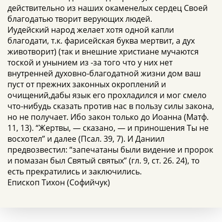
действительно из наших окаменелых сердец Своей
благодатью творит верующих людей.
Иудейский народ желает хотя одной капли
благодати, т.к. фарисейская буква мертвит, а дух
животворит) (так и внешние христиане мучаются
тоской и унынием из -за того что у них нет
внутренней духовно-благодатной жизни дом ваш
пуст от прежних законных окроплений и
очищений,дабы язык его прохладился и мог смело
что-нибудь сказать против нас в пользу силы закона,
но не получает. Ибо закон только до Иоанна (Матф.
11, 13). “Жертвы, — сказано, — и приношения Ты не
восхотел” и далее (Псал. 39, 7). И Даниил
предвозвестил: “запечатаны были видение и пророк
и помазан был Святый святых” (гл. 9, ст. 26. 24), то
есть прекратились и заключились.
Епископ Тихон (Софийчук)