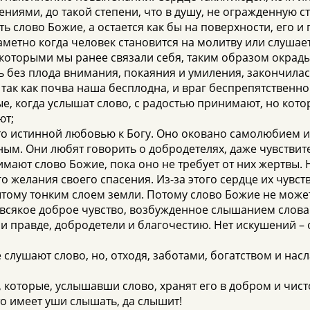
ниями, до такой степени, что в душу, не огражденную 
ь слово Божие, а остается как бы на поверхности, его 
метно когда человек становится на молитву или слушае
которыми мы ранее связали себя, таким образом окрад
 без плода внимания, покаяния и умиления, закончилас
 так как почва наша бесплодна, и враг беспрепятственн
рые, когда услышат слово, с радостью принимают, но кот
ют;
ето истинной любовью к Богу. Оно оковано самолюбием 
ным. Они любят говорить о добродетелях, даже чувствите
мают слово Божие, пока оно не требует от них жертвы. 
о желания своего спасения. Из-за этого сердце их чувст
тому тонким слоем земли. Потому слово Божие не может 
всякое доброе чувство, возбужденное слышанием слова 
и правде, добродетели и благочестию. Нет искушений – 
ые слушают слово, но, отходя, заботами, богатством и 
, которые, услышавши слово, хранят его в добром и чис
кто имеет уши слышать, да слышит!