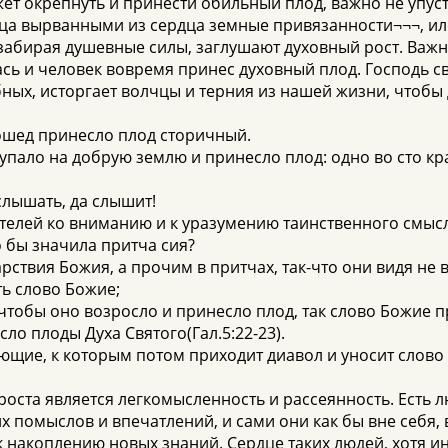
жет окрепнуть и принести обильный плод, важно не упуст
нца вырванными из сердца земные привязанности¬¬¬, ил
забирая душевные силы, заглушают духовный рост. Важно
сь и человек вовремя принес духовный плод. Господь 
бных, исторгает волчцы и терния из нашей жизни, чтобы
зошед принесло плод сторичный.
упало на добрую землю и принесло плод: одно во сто крат
 слышать, да слышит!
телей ко вниманию и к уразумению таинственного смысл
о бы значила притча сия?
арствия Божия, а прочим в притчах, так-что они видя не 
ть слово Божие;
 чтобы оно возросло и принесло плод, так слово Божие п
ло плоды Духа Святого(Гал.5:22-23).
ающие, к которым потом приходит диавол и уносит слово
оста является легкомысленность и рассеянность. Есть л
х помыслов и впечатлений, и сами они как бы вне себя,
 накоплению новых знаний. Сердце таких людей, хотя ин