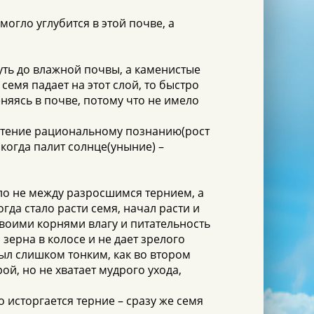
могло углубится в этой почве, а
уть до влажной почвы, а каменистые
емя падает на этот слой, то быстро
еняясь в почве, потому что не имело
почтение рациональному познанию(рост
) когда палит солнце(уныние) –
ло не между разросшимся тернием, а
да стало расти семя, начал расти и
 своими корнями влагу и питательность
 зерна в колосе и не дает зрелого
был слишком тонким, как во втором
ой, но не хватает мудрого ухода,
о исторгается терние – сразу же семя