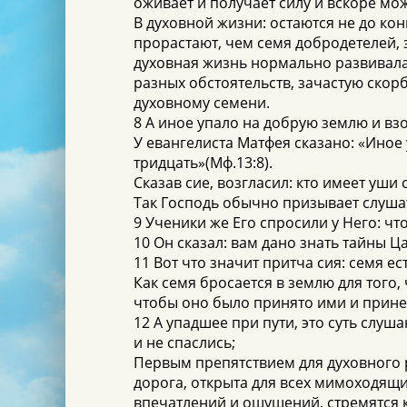
оживает и получает силу и вскоре мо
В духовной жизни: остаются не до ко
прорастают, чем семя добродетелей, 
духовная жизнь нормально развивала
разных обстоятельств, зачастую скор
духовному семени.
8 А иное упало на добрую землю и в
У евангелиста Матфея сказано: «Иное 
тридцать»(Мф.13:8).
Сказав сие, возгласил: кто имеет уши
Так Господь обычно призывает слуша
9 Ученики же Его спросили у Него: чт
10 Он сказал: вам дано знать тайны Ц
11 Вот что значит притча сия: семя ес
Как семя бросается в землю для того,
чтобы оно было принято ими и принес
12 А упадшее при пути, это суть слуш
и не спаслись;
Первым препятствием для духовного р
дорога, открыта для всех мимоходящи
впечатлений и ощущений, стремятся к