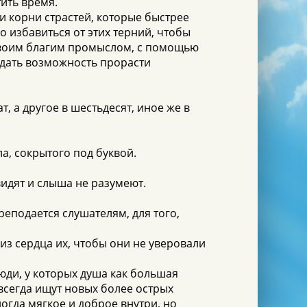
ить время.
и корни страстей, которые быстрее
 избавиться от этих терний, чтобы
своим благим промыслом, с помощью
 дать возможность прорасти
, а другое в шестьдесят, иное же в
а, сокрытого под буквой.
видят и слыша не разумеют.
реподается слушателям, для того,
 из сердца их, чтобы они не уверовали
юди, у которых душа как большая
 всегда ищут новых более острых
огда мягкое и доброе внутри, но