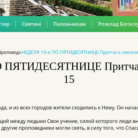
стир
Святині
Паломникам
Розклад Богосл
роповіді
›
НЕДЕЛЯ 19-я ПО ПЯТИДЕСЯТНИЦЕ Притча о сеятеле 
 ПЯТИДЕСЯТНИЦЕ Притча о 
15
да, и из всех городов жители сходились к Нему, Он нача
ющий между людьми Свое учение, силой которого люди в
 другие проповедники могли сеять, в силу того, что Спа