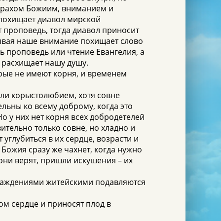
страхом Божиим, вниманием и
и похищает диавол мирской
т проповедь, тогда диавол приносит
ывая наше внимание похищает слово
ь проповедь или чтение Евангелия, а
о расхищает нашу душу.
орые не имеют корня, и временем
или корыстолюбием, хотя совне
льны ко всему доброму, когда это
Но у них нет корня всех добродетелей
вительно только совне, но хладно и
углубиться в их сердце, возрасти и
Божия сразу же чахнет, когда нужно
они верят, пришли искушения – их
наслаждениями житейскими подавляются
том сердце и приносят плод в