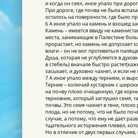
и когда он сеял, иное упало при доро
При дороге, где почва не была вспахан
осталось на поверхности, где было 
6 А иное упало на камень и взошед за
Камень – имеется ввиду не каменист
места, занимающие в Палестине больш
прорастает, но камень не допускает к
влаги – он не мог противиться паляще
Душа, которая не углубляется в духо
в стебель) вначале быстро растет(каже
засыхает, и духовно чахнет, и если н
7 А иное упало между тернием, и выро
Терние – колючий кустарник с широк
на почву плохо очищенную, где корни
терновник, который заглушил семя, та
почвы. Это семя чахнет в тени, плохо 
плода, но не потому, что не было поч
случае, а потому, что ему не дает раз
тщательного исторжения плевел, кот
Но в отличие от двух первых случаев,