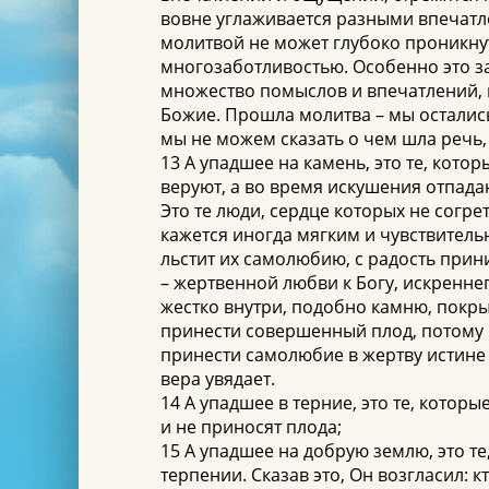
вовне углаживается разными впечатле
молитвой не может глубоко проникнут
многозаботливостью. Особенно это за
множество помыслов и впечатлений, 
Божие. Прошла молитва – мы остались
мы не можем сказать о чем шла речь,
13 А упадшее на камень, это те, кото
веруют, а во время искушения отпада
Это те люди, сердце которых не согр
кажется иногда мягким и чувствитель
льстит их самолюбию, с радость прини
– жертвенной любви к Богу, искреннег
жестко внутри, подобно камню, покры
принести совершенный плод, потому 
принести самолюбие в жертву истине 
вера увядает.
14 А упадшее в терние, это те, котор
и не приносят плода;
15 А упадшее на добрую землю, это те
терпении. Сказав это, Он возгласил: 