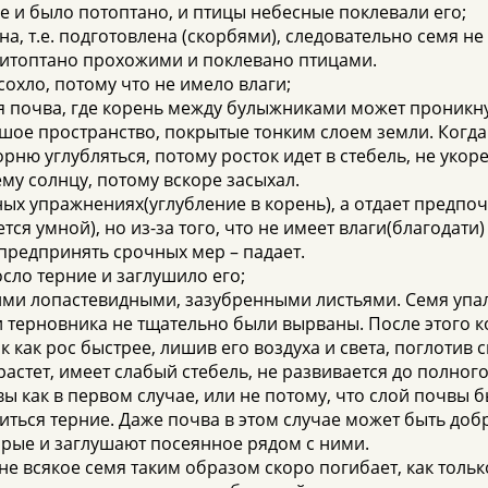
ге и было потоптано, и птицы небесные поклевали его;
а, т.е. подготовлена (скорбями), следовательно семя не 
притоптано прохожими и поклевано птицами.
сохло, потому что не имело влаги;
ая почва, где корень между булыжниками может проникн
ое пространство, покрытые тонким слоем земли. Когда с
орню углубляться, потому росток идет в стебель, не укор
му солнцу, потому вскоре засыхал.
вных упражнениях(углубление в корень), а отдает пред
тся умной), но из-за того, что не имеет влаги(благодати
е предпринять срочных мер – падает.
сло терние и заглушило его;
ими лопастевидными, зазубренными листьями. Семя упа
 терновника не тщательно были вырваны. После этого ког
к как рос быстрее, лишив его воздуха и света, поглотив
растет, имеет слабый стебель, не развивается до полного
вы как в первом случае, или не потому, что слой почвы 
виться терние. Даже почва в этом случае может быть добр
орые и заглушают посеянное рядом с ними.
 не всякое семя таким образом скоро погибает, как тольк