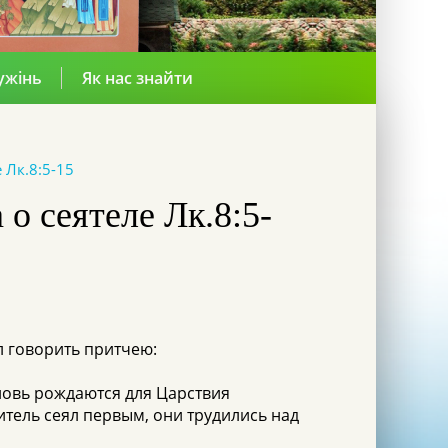
ужінь
Як нас знайти
Лк.8:5-15
сеятеле Лк.8:5-
л говорить притчею:
новь рождаются для Царствия
ситель сеял первым, они трудились над