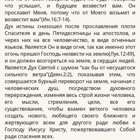
что услышит, и будущее возвестит вам. Он
прославит Меня, потому что от Моего возьмет и
возвестит вам”(Ин.16:7-14).
Дух истины снизошел после прославления плоти
Спасителя в день Пятидесятницы на апостолов, и
через них на все человечество, в виде огненных
языков. Является Он в виде огня, так как именно этот
огонь пришел Господь низвести на землю(Лук.12:49),
и он должен возгореться на земле, в сердцах людей.
Является Дух Святой с шумом “как бы от несущегося
сильного ветра”(Деян.2:2), показывая этим, что
совершается бурный переворот на земле, начиная с
человеческих душ, посредством духовного
перерождения, изменяя весь строй жизни человека,
его мысли, стремления, цели, все его
существование, чтобы взамен ветхого человека
создать нового, любящего своего ближнего и
жертвующего всем для другого ради любви к
Господу Иисусу Христу, пожертвовавшего Собой
ради спасения всех.