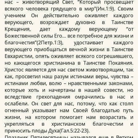
нас – животворящий Свет, “Который просвещает
всякого человека грядущего в мир”(Ин.1:9). Своим
учением Он действительно оживляет каждого
верующего, возрождает духовно в Таинстве
Крещения, дает каждому верующему “от
Божественной силы Его… все потребное для жизни и
благочестия”(2Петр.1:3), удостаивает каждого
верующего приобщаться вечной жизни в Таинстве
Евхаристии, опять оживляет всякого согрешившего,
но кающегося христианина в Таинстве Покаяния.
Христос является для нас светом животворящим, так
как, просветил наш разум истинами веры, чувства –
истинами любви, волю – нравственными законами,
которые хоть и начертаны в нашей совести, но
вследствие грехопадения омрачились в нас и
ослабели. Он свет для нас, потому, что как столп
огненный указывает нам Своей благодатью путь
жизни, на котором помогает нам возрастать и
укрепляться в христианском благочестии и
приносить плоды Духа(Гал.5:22-23).
Праздник Пятидесятницы назывался еще в Ветхом