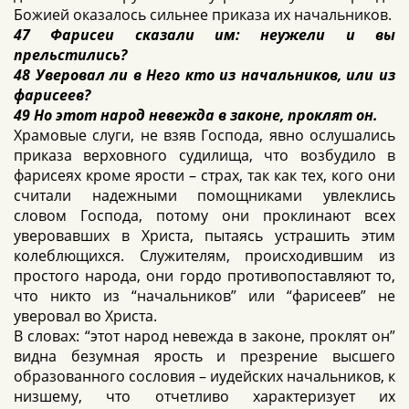
Божией оказалось сильнее приказа их начальников.
47 Фарисеи сказали им: неужели и вы
прельстились?
48 Уверовал ли в Него кто из начальников, или из
фарисеев?
49 Но этот народ невежда в законе, проклят он.
Храмовые слуги, не взяв Господа, явно ослушались
приказа верховного судилища, что возбудило в
фарисеях кроме ярости – страх, так как тех, кого они
считали надежными помощниками увлеклись
словом Господа, потому они проклинают всех
уверовавших в Христа, пытаясь устрашить этим
колеблющихся. Служителям, происходившим из
простого народа, они гордо противопоставляют то,
что никто из “начальников” или “фарисеев” не
уверовал во Христа.
В словах: “этот народ невежда в законе, проклят он”
видна безумная ярость и презрение высшего
образованного сословия – иудейских начальников, к
низшему, что отчетливо характеризует их