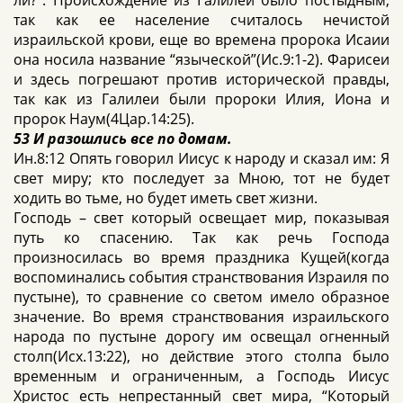
ли?”. Происхождение из Галилеи было постыдным,
так как ее население считалось нечистой
израильской крови, еще во времена пророка Исаии
она носила название “языческой”(Ис.9:1-2). Фарисеи
и здесь погрешают против исторической правды,
так как из Галилеи были пророки Илия, Иона и
пророк Наум(4Цар.14:25).
53 И разошлись все по домам.
Ин.8:12 Опять говорил Иисус к народу и сказал им: Я
свет миру; кто последует за Мною, тот не будет
ходить во тьме, но будет иметь свет жизни.
Господь – свет который освещает мир, показывая
путь ко спасению. Так как речь Господа
произносилась во время праздника Кущей(когда
воспоминались события странствования Израиля по
пустыне), то сравнение со светом имело образное
значение. Во время странствования израильского
народа по пустыне дорогу им освещал огненный
столп(Исх.13:22), но действие этого столпа было
временным и ограниченным, а Господь Иисус
Христос есть непрестанный свет мира, “Который