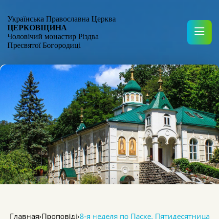
Українська Православна Церква
ЦЕРКОВЩИНА
Чоловічий монастир Різдва
Пресвятої Богородиці
Главная
›
Проповіді
›
8-я неделя по Пасхе. Пятидесятница