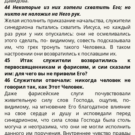
Давидова.
44 Некоторые из них хотели схватить Его; но
никто не наложил на Него рук.
Желая исполнить приказание начальства, служители
синедриона пытались схватить Иисуса, но каждый
раз руки у них опускались: они не осмеливались
этого сделать, по- видимому, совесть подсказывала
им, что грех тронуть такого Человека. В таком
настроении они возвратились к пославшим их.
45 Итак служители возвратились к
первосвященникам и фарисеям, и сии сказали
им: для чего вы не привели Его?
46 Служители отвечали: никогда человек не
говорил так, как Этот Человек.
Даже фарисейские слуги почувствовали
живительную силу слов Господа, ощутив, по-
видимому, на мгновение Его благодатное влияние
на свое сердце и душу и исповедали перед
синедрионом, что сила слова Господа была столь
могуча и неотразима, что они не могли исполнить
данного им поручения. Внутреннее чувство правды