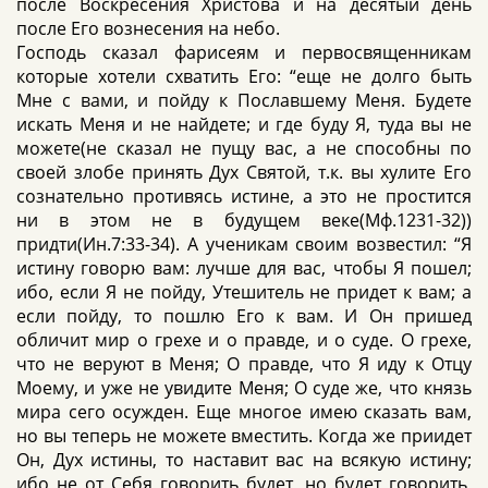
после Воскресения Христова и на десятый день
после Его вознесения на небо.
Господь сказал фарисеям и первосвященникам
которые хотели схватить Его: “еще не долго быть
Мне с вами, и пойду к Пославшему Меня. Будете
искать Меня и не найдете; и где буду Я, туда вы не
можете(не сказал не пущу вас, а не способны по
своей злобе принять Дух Святой, т.к. вы хулите Его
сознательно противясь истине, а это не простится
ни в этом не в будущем веке(Мф.1231-32))
придти(Ин.7:33-34). А ученикам своим возвестил: “Я
истину говорю вам: лучше для вас, чтобы Я пошел;
ибо, если Я не пойду, Утешитель не придет к вам; а
если пойду, то пошлю Его к вам. И Он пришед
обличит мир о грехе и о правде, и о суде. О грехе,
что не веруют в Меня; О правде, что Я иду к Отцу
Моему, и уже не увидите Меня; О суде же, что князь
мира сего осужден. Еще многое имею сказать вам,
но вы теперь не можете вместить. Когда же приидет
Он, Дух истины, то наставит вас на всякую истину;
ибо не от Себя говорить будет, но будет говорить,