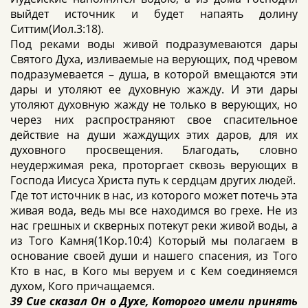
выйдет источник и будет напаять долину
Ситтим(Иол.3:18).
Под реками воды живой подразумеваются дары
Святого Духа, изливаемые на верующих, под чревом
подразумевается – душа, в которой вмещаются эти
дары и утоляют ее духовную жажду. И эти дары
утоляют духовную жажду не только в верующих, но
через них распространяют свое спасительное
действие на души жаждущих этих даров, для их
духовного просвещения. Благодать, словно
неудержимая река, проторгает сквозь верующих в
Господа Иисуса Христа путь к сердцам других людей.
Где тот источник в нас, из которого может потечь эта
живая вода, ведь мы все находимся во грехе. Не из
нас грешных и скверных потекут реки живой воды, а
из Того Камня(1Кор.10:4) Который мы полагаем в
основание своей души и нашего спасения, из Того
Кто в нас, в Кого мы веруем и с Кем соединяемся
духом, Кого причащаемся.
39 Сие сказал Он о Духе, Которого имели принять