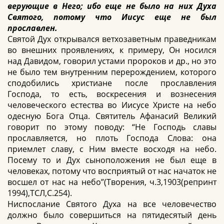
верующие в Него; ибо еще не было на них Духа
Святого, потому что Иисус еще не был
прославлен.
Святой Дух открывался ветхозаветным праведникам
во внешних проявлениях, к примеру, Он носился
над Давидом, говорил устами пророков и др., но это
не было тем внутренним перерождением, которого
сподобились христиане после прославления
Господа, то есть, воскресения и вознесения
человеческого естества во Иисусе Христе на небо
одесную Бога Отца. Святитель Афанасий Великий
говорит по этому поводу: “Не Господь славы
прославляется, но плоть Господа Слова: она
приемлет славу, с Ним вместе восходя на небо.
Посему то и Дух сыноположения не был еще в
человеках, потому что восприятый от нас начаток не
восшел от нас на небо”(Творения, ч.3,1903(репринт
1994),ТСЛ,С.254).
Ниспослание Святого Духа на все человечество
должно было совершиться на пятидесятый день