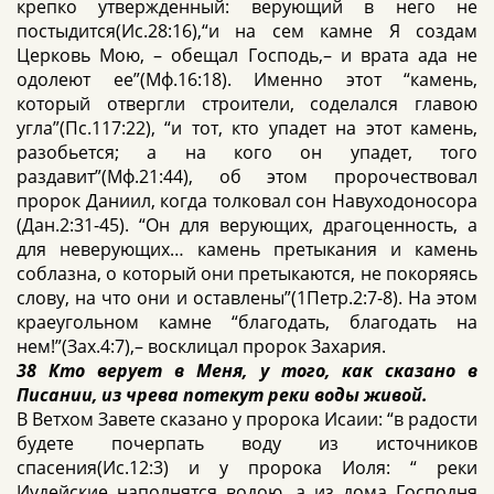
крепко утвержденный: верующий в него не
постыдится(Ис.28:16),“и на сем камне Я создам
Церковь Мою, – обещал Господь,– и врата ада не
одолеют ее”(Мф.16:18). Именно этот “камень,
который отвергли строители, соделался главою
угла”(Пс.117:22), “и тот, кто упадет на этот камень,
разобьется; а на кого он упадет, того
раздавит”(Мф.21:44), об этом пророчествовал
пророк Даниил, когда толковал сон Навуходоносора
(Дан.2:31-45). “Он для верующих, драгоценность, а
для неверующих… камень претыкания и камень
соблазна, о который они претыкаются, не покоряясь
слову, на что они и оставлены”(1Петр.2:7-8). На этом
краеугольном камне “благодать, благодать на
нем!”(Зах.4:7),– восклицал пророк Захария.
38 Кто верует в Меня, у того, как сказано в
Писании, из чрева потекут реки воды живой.
В Ветхом Завете сказано у пророка Исаии: “в радости
будете почерпать воду из источников
спасения(Ис.12:3) и у пророка Иоля: “ реки
Иудейские наполнятся водою, а из дома Господня