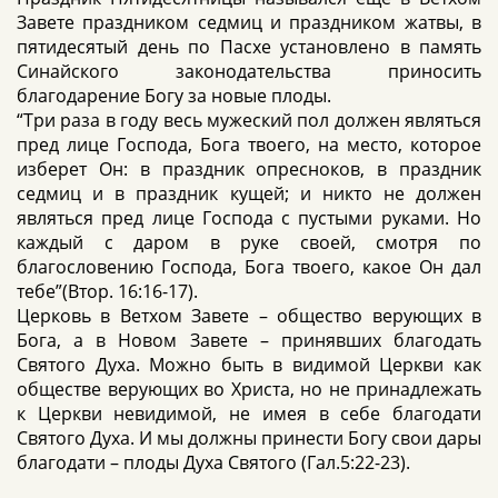
Завете праздником седмиц и праздником жатвы, в
пятидесятый день по Пасхе установлено в память
Синайского законодательства приносить
благодарение Богу за новые плоды.
“Три раза в году весь мужеский пол должен являться
пред лице Господа, Бога твоего, на место, которое
изберет Он: в праздник опресноков, в праздник
седмиц и в праздник кущей; и никто не должен
являться пред лице Господа с пустыми руками. Но
каждый с даром в руке своей, смотря по
благословению Господа, Бога твоего, какое Он дал
тебе”(Втор. 16:16-17).
Церковь в Ветхом Завете – общество верующих в
Бога, а в Новом Завете – принявших благодать
Святого Духа. Можно быть в видимой Церкви как
обществе верующих во Христа, но не принадлежать
к Церкви невидимой, не имея в себе благодати
Святого Духа. И мы должны принести Богу свои дары
благодати – плоды Духа Святого (Гал.5:22-23).