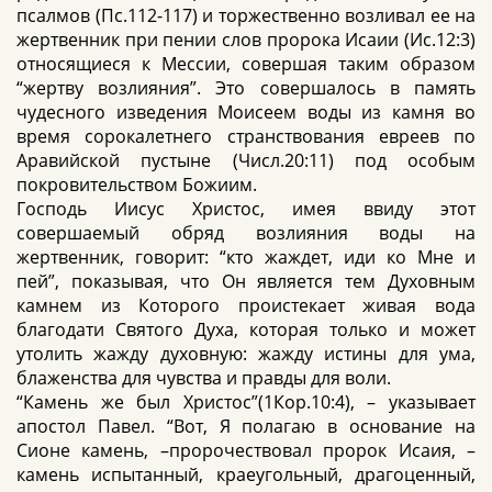
псалмов (Пс.112-117) и торжественно возливал ее на
жертвенник при пении слов пророка Исаии (Ис.12:3)
относящиеся к Мессии, совершая таким образом
“жертву возлияния”. Это совершалось в память
чудесного изведения Моисеем воды из камня во
время сорокалетнего странствования евреев по
Аравийской пустыне (Числ.20:11) под особым
покровительством Божиим.
Господь Иисус Христос, имея ввиду этот
совершаемый обряд возлияния воды на
жертвенник, говорит: “кто жаждет, иди ко Мне и
пей”, показывая, что Он является тем Духовным
камнем из Которого проистекает живая вода
благодати Святого Духа, которая только и может
утолить жажду духовную: жажду истины для ума,
блаженства для чувства и правды для воли.
“Камень же был Христос”(1Кор.10:4), – указывает
апостол Павел. “Вот, Я полагаю в основание на
Сионе камень, –пророчествовал пророк Исаия, –
камень испытанный, краеугольный, драгоценный,