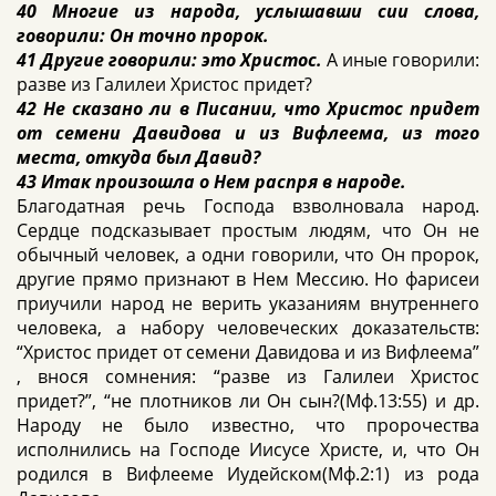
40 Многие из народа, услышавши сии слова,
говорили: Он точно пророк.
41 Другие говорили: это Христос.
А иные говорили:
разве из Галилеи Христос придет?
42 Не сказано ли в Писании, что Христос придет
от семени Давидова и из Вифлеема, из того
места, откуда был Давид?
43 Итак произошла о Нем распря в народе.
Благодатная речь Господа взволновала народ.
Сердце подсказывает простым людям, что Он не
обычный человек, а одни говорили, что Он пророк,
другие прямо признают в Нем Мессию. Но фарисеи
приучили народ не верить указаниям внутреннего
человека, а набору человеческих доказательств:
“Христос придет от семени Давидова и из Вифлеема”
, внося сомнения: “разве из Галилеи Христос
придет?”, “не плотников ли Он сын?(Мф.13:55) и др.
Народу не было известно, что пророчества
исполнились на Господе Иисусе Христе, и, что Он
родился в Вифлееме Иудейском(Мф.2:1) из рода