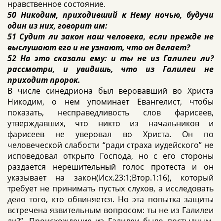
нравственное состояние.
50 Никодим, приходивший к Нему ночью, будучи
один из них, говорит им:
51 Судит ли закон наш человека, если прежде не
выслушают его и не узнают, что он делает?
52 На это сказали ему: и ты не из Галилеи ли?
рассмотри, и увидишь, что из Галилеи не
приходит пророк.
В числе синедриона был веровавший во Христа
Никодим, о нем упоминает Евангелист, чтобы
показать, несправедливость слов фарисеев,
утверждавших, что никто из начальников и
фарисеев не уверовал во Христа. Он по
человеческой слабости “ради страха иудейского” не
исповедовал открыто Господа, но с его стороны
раздается нерешительный голос протеста и он
указывает на закон(Исх.23:1;Втор.1:16), который
требует не принимать пустых слухов, а исследовать
дело того, кто обвиняется. Но эта попытка защиты
встречена язвительным вопросом: ты не из Галилеи