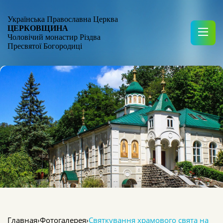
Українська Православна Церква
ЦЕРКОВЩИНА
Чоловічий монастир Різдва
Пресвятої Богородиці
Главная
›
Фотогалерея
›
Святкування храмового свята на