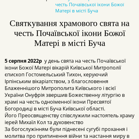
честь Почаївської ікони Божої
Матері в місті Буча
Святкування храмового свята на
честь Почаївської ікони Божої
Матері в місті Буча
5 серпня 2022р
у день свята на честь Почаївської
ікони Божої Матері вікарій Київської Митрополії
єпископ Гостомельський Тихон, керуючий
Ірпінським вікаріатством, з благословення
Блаженнішого Митрополита Київського і всієї
України Онуфрія звершив Божественну літургію в
храмі на честь одноіменної ікони Пресвятої
Богородиці в місті Буча Київської області.
Його Преосвященству співслужили настоятель храму
іерей Михаїл Кол та духовенство
За богослужінням були піднесені сугубі прохання і
молитва про припинення війни та настання миру в