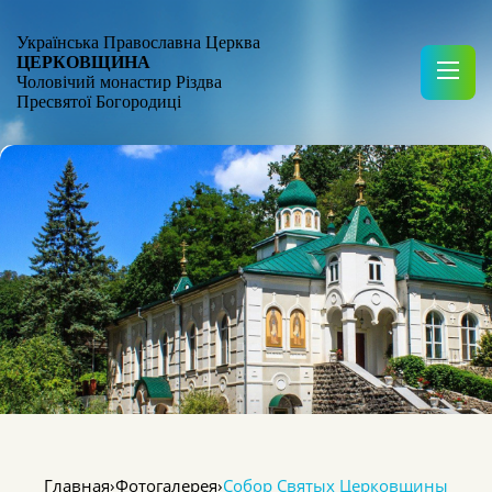
Українська Православна Церква
ЦЕРКОВЩИНА
Чоловічий монастир Різдва
Пресвятої Богородиці
Главная
›
Фотогалерея
›
Собор Святых Церковщины