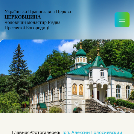
Українська Православна Церква
ЦЕРКОВЩИНА
Чоловічий монастир Різдва
Пресвятої Богородиці
Главная
›
Фотогалерея
›
Прп. Алексий Голосиевский