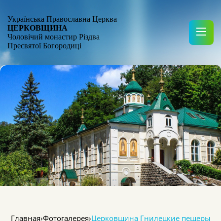
Українська Православна Церква
ЦЕРКОВЩИНА
Чоловічий монастир Різдва
Пресвятої Богородиці
Главная
›
Фотогалерея
›
Церковщина Гнилецкие пещеры