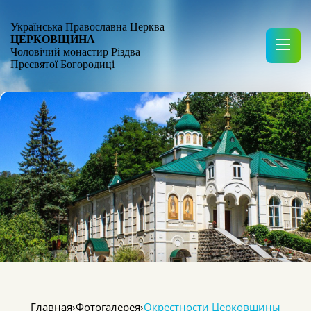
Українська Православна Церква
ЦЕРКОВЩИНА
Чоловічий монастир Різдва
Пресвятої Богородиці
Главная
›
Фотогалерея
›
Окрестности Церковщины