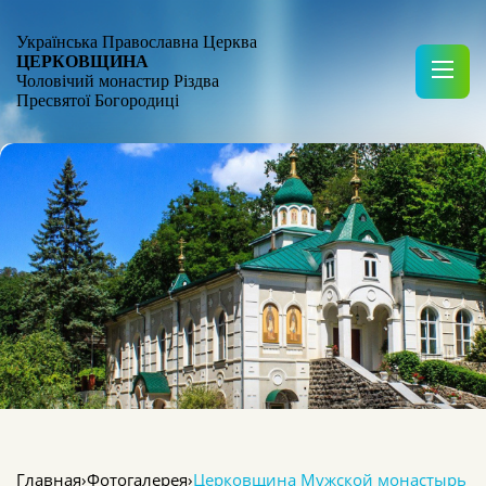
Українська Православна Церква
ЦЕРКОВЩИНА
Чоловічий монастир Різдва
Пресвятої Богородиці
Главная
›
Фотогалерея
›
Церковщина Мужской монастырь