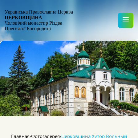
Українська Православна Церква
ЦЕРКОВЩИНА
Чоловічий монастир Різдва
Пресвятої Богородиці
Главная
›
Фотогалерея
›
Церковщина Хутор Вольный