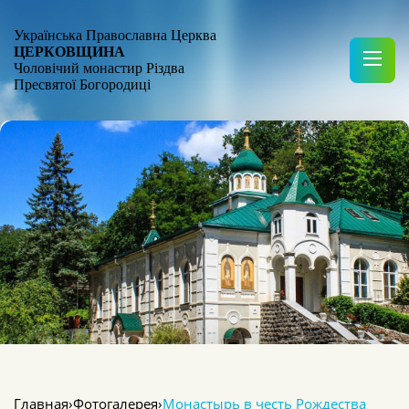
Українська Православна Церква
ЦЕРКОВЩИНА
Чоловічий монастир Різдва
Пресвятої Богородиці
Главная
›
Фотогалерея
›
Монастырь в честь Рождества