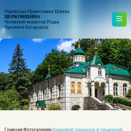
Українська Православна Церква
ЦЕРКОВЩИНА
Чоловічий монастир Різдва
Пресвятої Богородиці
Главная
›
Фотогалерея
›
Храмовой праздник в пещерной