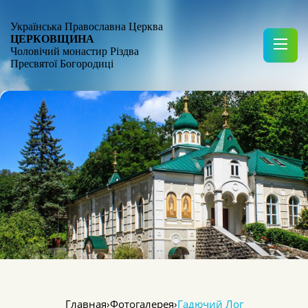
Українська Православна Церква
ЦЕРКОВЩИНА
Чоловічий монастир Різдва
Пресвятої Богородиці
Главная
›
Фотогалерея
›
Гадючий Лог