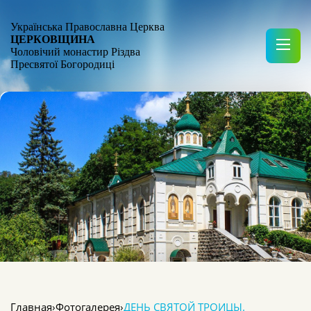
Українська Православна Церква
ЦЕРКОВЩИНА
Чоловічий монастир Різдва
Пресвятої Богородиці
Главная
›
Фотогалерея
›
ДЕНЬ СВЯТОЙ ТРОИЦЫ.