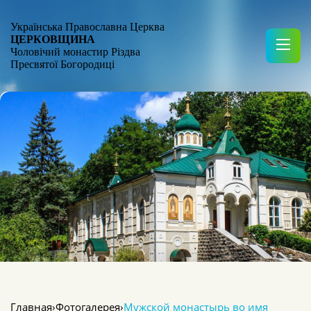
Українська Православна Церква
ЦЕРКОВЩИНА
Чоловічий монастир Різдва
Пресвятої Богородиці
Главная
›
Фотогалерея
›
Мужской монастырь во имя