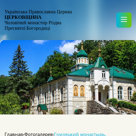
Українська Православна Церква
ЦЕРКОВЩИНА
Чоловічий монастир Різдва
Пресвятої Богородиці
Главная
›
Фотогалерея
›
Гнилецкий монастырь.