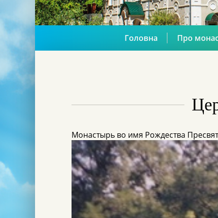
Головна
Про мона
Цер
Монастырь во имя Рождества Пресвя