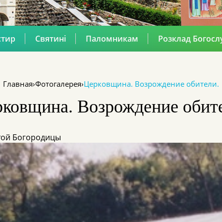
стир
Святині
Паломникам
Розклад Богосл
Главная
›
Фотогалерея
›
Церковщина. Возрождение обители.
ковщина. Возрождение обит
той Богородицы