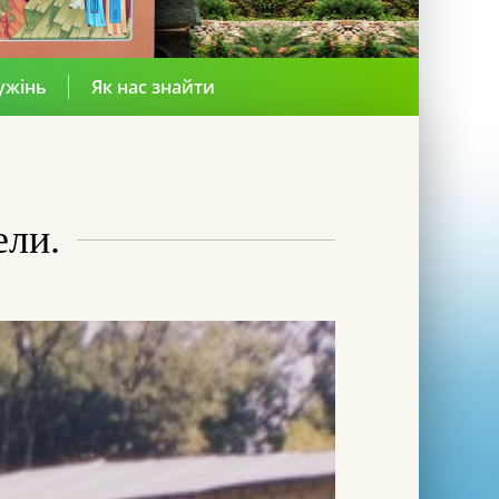
ужінь
Як нас знайти
ели.