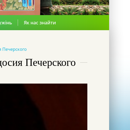
ужінь
Як нас знайти
 Печерского
досия Печерского