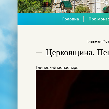
Головна
Про мона
Главная
›
Фот
Церковщина. Пещ
Глинецкий монастырь