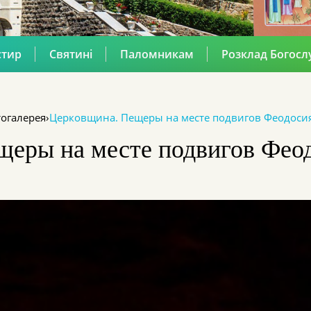
стир
Святині
Паломникам
Розклад Богосл
огалерея
›
Церковщина. Пещеры на месте подвигов Феодосия
еры на месте подвигов Фео