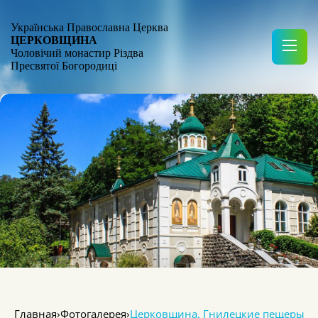
Українська Православна Церква
ЦЕРКОВЩИНА
Чоловічий монастир Різдва
Пресвятої Богородиці
Главная
›
Фотогалерея
›
Церковщина. Гнилецкие пещеры