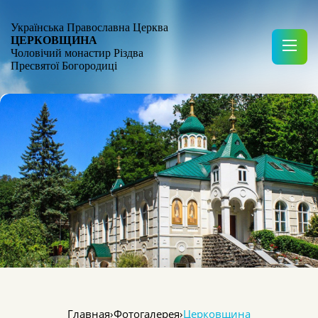
Українська Православна Церква
ЦЕРКОВЩИНА
Чоловічий монастир Різдва
Пресвятої Богородиці
Главная
›
Фотогалерея
›
Церковщина