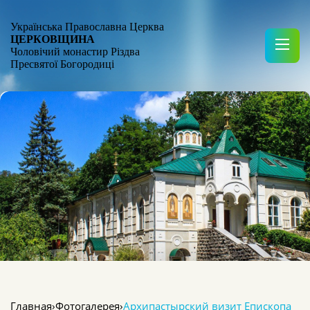
Українська Православна Церква
ЦЕРКОВЩИНА
Чоловічий монастир Різдва
Пресвятої Богородиці
Главная
›
Фотогалерея
›
Архипастырский визит Епископа