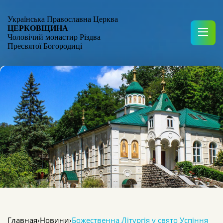
Українська Православна Церква
ЦЕРКОВЩИНА
Чоловічий монастир Різдва
Пресвятої Богородиці
Главная
›
Новини
›
Божественна Літургія у свято Успіння