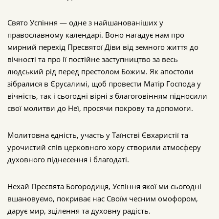
Свято Успіння — одне з найшанованіших у
православному календарі. Воно нагадує нам про
мирний перехід Пресвятої Діви від земного життя до
вічності та про Її постійне заступництво за весь
людський рід перед престолом Божим. Як апостоли
зібралися в Єрусалимі, щоб провести Матір Господа у
вічність, так і сьогодні вірні з благоговінням підносили
свої молитви до Неї, просячи покрову та допомоги.
Молитовна єдність, участь у Таїнстві Євхаристії та
урочистий спів церковного хору створили атмосферу
духовного піднесення і благодаті.
Нехай Пресвята Богородиця, Успіння якої ми сьогодні
вшановуємо, покриває нас Своїм чесним омофором,
дарує мир, зцілення та духовну радість.