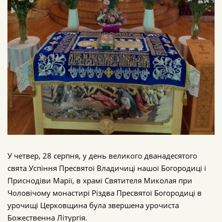
У четвер, 28 серпня, у день великого дванадесятого
свята Успіння Пресвятої Владичиці нашої Богородиці і
Приснодіви Марії, в храмі Святителя Миколая при
Чоловічому монастирі Різдва Пресвятої Богородиці в
урочищі Церковщина була звершена урочиста
Божественна Літургія.